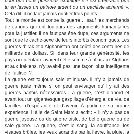
pour que nous puissions examiner s’il est préférable que
tu en fasses un patriote ardent ou un pacifiste acharné
».
Cela dit, il ne faut jamais oublier trois points.
Tout le monde est contre la guerre… sauf les marchands
de canons qui ont toujours des arguments humanitaires
pour la justifier. Il ne faut pas être dupe, ces arguments ne
sont que le cache-sexe de leurs intérêts économiques. Les
guerres d’Irak et d’Afghanistan ont coûté des centaines de
milliards de dollars. Si, dans leur grande générosité, les
pays occidentaux avaient cette somme à offrir aux Afghans
et aux Irakiens, n’y avait-il pas une façon plus intelligente
de l’utiliser ?
La guerre est toujours sale et injuste. Il n’y a jamais de
guerre juste même si on peut envisager qu’il y ait des
guerres parfois nécessaires. La guerre, c’est d’abord et
avant tout un gigantesque gaspillage d’énergie, de vie, de
familles, d’espérance et d’avenir. À partir de sa propre
expérience, Hélie de Saint Marc a écrit : « Il n’y a pas de
guerre joyeuse ou de guerre triste, de belle guerre ou de
sale guerre. La guerre, c’est le sang, la souffrance, les
visages brûlés, les yeux agrandis par la fièvre, la pluie, la