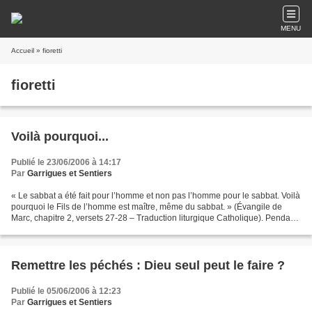
MENU
Accueil
» fioretti
fioretti
Voilà pourquoi...
Publié le 23/06/2006 à 14:17
Par
Garrigues et Sentiers
« Le sabbat a été fait pour l’homme et non pas l’homme pour le sabbat. Voilà
pourquoi le Fils de l’homme est maître, même du sabbat. » (Évangile de
Marc, chapitre 2, versets 27-28 – Traduction liturgique Catholique). Pendant
longtemps j’ai cherché le...
Remettre les péchés : Dieu seul peut le faire ?
Publié le 05/06/2006 à 12:23
Par
Garrigues et Sentiers