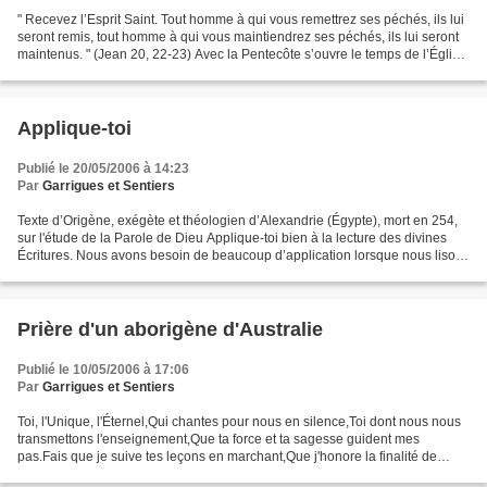
" Recevez l’Esprit Saint. Tout homme à qui vous remettrez ses péchés, ils lui
seront remis, tout homme à qui vous maintiendrez ses péchés, ils lui seront
maintenus. " (Jean 20, 22-23) Avec la Pentecôte s’ouvre le temps de l’Église
rassemblée, peureuse...
Applique-toi
Publié le 20/05/2006 à 14:23
Par
Garrigues et Sentiers
Texte d’Origène, exégète et théologien d’Alexandrie (Égypte), mort en 254,
sur l'étude de la Parole de Dieu Applique-toi bien à la lecture des divines
Écritures. Nous avons besoin de beaucoup d’application lorsque nous lisons
les livres divins, de peur...
Prière d'un aborigène d'Australie
Publié le 10/05/2006 à 17:06
Par
Garrigues et Sentiers
Toi, l'Unique, l'Éternel,Qui chantes pour nous en silence,Toi dont nous nous
transmettons l'enseignement,Que ta force et ta sagesse guident mes
pas.Fais que je suive tes leçons en marchant,Que j'honore la finalité de
toutes choses.Aide-moi à toucher avec...