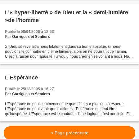
L’« hyper-liberté » de Dieu et la « demi-lumière
»de l'homme
Publié le 08/04/2006 à 12:53
Par
Garrigues et Sentiers
Si Dieu se révélait à nous totalement dans sa bonté absolue, si nous
pouvions le connaître en pleine lumière, alors on ne pourrait que l’aimer.
C’est la raison pour laquelle Il a voulu nous créer en se voilant à nous. Nous
ne voyons pas Dieu. Nous ne...
L'Espérance
Publié le 25/12/2005 à 16:27
Par
Garrigues et Sentiers
L'Espérance ne peut commencer que quand il n'y a plus rien à espérer.
L'Espérance ne peut venir que d'ailleurs, l'Espérance ne peut être
qu'inespérée. L'Espérance est le contraire d'une logique, c'est une folie. Elle
ne peut venir qu'à l'improviste, inattendue,...
< Page précédente