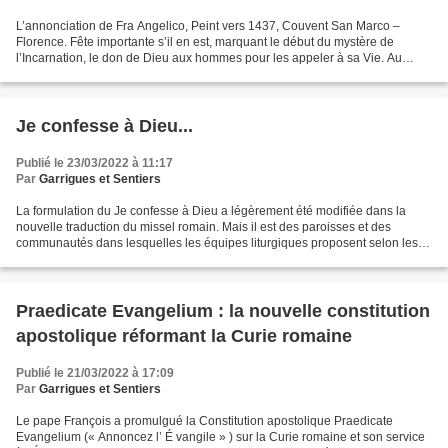
L’annonciation de Fra Angelico, Peint vers 1437, Couvent San Marco –
Florence. Fête importante s’il en est, marquant le début du mystère de
l’Incarnation, le don de Dieu aux hommes pour les appeler à sa Vie. Au
cœur de cette célébration se trouve Marie....
Je confesse à Dieu...
Publié le 23/03/2022 à 11:17
Par
Garrigues et Sentiers
La formulation du Je confesse à Dieu a légèrement été modifiée dans la
nouvelle traduction du missel romain. Mais il est des paroisses et des
communautés dans lesquelles les équipes liturgiques proposent selon les
semaines des formulations plus innovantes....
Praedicate Evangelium : la nouvelle constitution
apostolique réformant la Curie romaine
Publié le 21/03/2022 à 17:09
Par
Garrigues et Sentiers
Le pape François a promulgué la Constitution apostolique Praedicate
Evangelium (« Annoncez l’ É vangile » ) sur la Curie romaine et son service