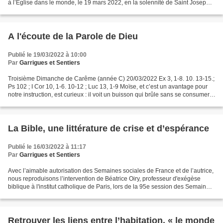
à l’Église dans le monde, le 19 mars 2022, en la solennité de Saint Joseph,
9e anniversaire de l’inauguration...
A l'écoute de la Parole de Dieu
Publié le 19/03/2022 à 10:00
Par
Garrigues et Sentiers
Troisième Dimanche de Carême (année C) 20/03/2022 Ex 3, 1-8. 10. 13-15.;
Ps 102 ; I Cor 10, 1-6. 10-12 ; Luc 13, 1-9 Moïse, et c’est un avantage pour
notre instruction, est curieux : il voit un buisson qui brûle sans se consumer, il
désire comprendre...
La Bible, une littérature de crise et d’espérance
Publié le 16/03/2022 à 11:17
Par
Garrigues et Sentiers
Avec l’aimable autorisation des Semaines sociales de France et de l’autrice,
nous reproduisons l’intervention de Béatrice Oiry, professeur d'exégèse
biblique à l'institut catholique de Paris, lors de la 95e session des Semaines
Sociales de France « Osons...
Retrouver les liens entre l’habitation, « le monde