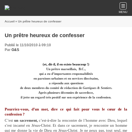
MENU
Accueil
» Un prêtre heureux de confesser
Un prêtre heureux de confesser
Publié le 11/10/2010 à 09:10
Par
G&S
(et, dit-il, il en existe beaucoup !)
Un prêtre marseillais,
B.C.,
qui a eu d’importantes responsabilités
en paroisses urbaines et en services diocésains,
a répondu aux questions
de deux membres du comité de rédaction de
Garrigues & Sentiers
.
Après plusieurs décennies de sacerdoce,
il jette un regard très positif sur son expérience de la confession.
Pourriez-vous, d’un mot, dire ce qui fait pour vous le cœur de la
confession ?
C’est
un sacrement,
c’est-à-dire la rencontre de l’homme avec Dieu, lequel
s’est incarné en Jésus-Christ. Et dans ce sacrement, je rencontre un homme
qui me donne la vie de Dieu en Jésus-Christ. Je ne peux pas, tout seul, me