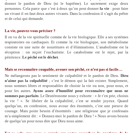
donner le pardon de Dieu (ni le baptême). Le sacrement exige deux
personnes. Cela parce que c’est à deux qu’on peut donner
la vie
: pour faire
un vivant il en faut deux autres vivants. Dans la confession il s’agit du prêtre
et de celui qui demande.
La vie, pouvez-vous préciser ?
Il en va de la vie spirituelle comme de la vie biologique. Elle a ses systèmes
respiratoires ou cardiaques. Et comme la vie biologique, son métabolisme
consiste en une suite de nourritures et d’éliminations. L’anabolisme est la
réception : on reçoit l’eucharistie. Le catabolisme est le rejet, par la
pénitence.
Le péché est le déchet
.
Mais se reconnaître coupable, avouer son péché, ce n’est pas si facile…
Ne mélangeons pas le sentiment de culpabilité et le pardon de Dieu.
Dieu
n’aime pas la culpabilité
; c’est le démon qui la fait exister. Simplement,
nous sommes libres et responsables de choisir la vie ou non, pour nous, et
pour les autres.
Ayons assez d’humilité pour reconnaître que nous ne
sommes pas parfaits
. Le Deutéronome nous y exhorte : « Je t’en prie, choisis
la vie ! ». Se libérer de la culpabilité, c’est se rendre joyeux. Quand
quelqu’un, en confession, nous avoue des énormités, c’est une preuve de
courage. Mais point besoin d’énormités : une religieuse que je confessais
m’a simplement dit : « Donnez-moi le pardon de Dieu ! » Nous avons besoin
de quelqu’un pour nous dire que Dieu nous aime.