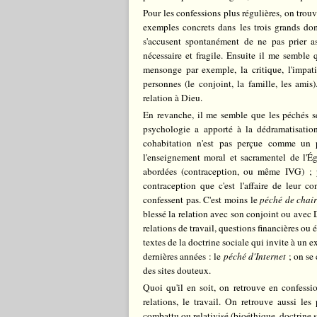
Pour les confessions plus régulières, on trouv
exemples concrets dans les trois grands dom
s'accusent spontanément de ne pas prier a
nécessaire et fragile. Ensuite il me semble 
mensonge par exemple, la critique, l'impat
personnes (le conjoint, la famille, les amis)
relation à Dieu.
En revanche, il me semble que les péchés sex
psychologie a apporté à la dédramatisation
cohabitation n'est pas perçue comme un pé
l'enseignement moral et sacramentel de l'Ég
abordées (contraception, ou même IVG) ; p
contraception que c'est l'affaire de leur 
confessent pas. C'est moins le
péché de chai
blessé la relation avec son conjoint ou avec 
relations de travail, questions financières ou
textes de la doctrine sociale qui invite à un 
dernières années : le
péché d'Internet
; on se 
des sites douteux.
Quoi qu'il en soit, on retrouve en confessio
relations, le travail. On retrouve aussi les
combattu ou relativisé (bioéthique, doctrine so