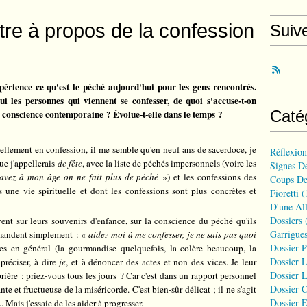
tre à propos de la confession
Suiv
érience ce qu'est le péché aujourd'hui pour les gens rencontrés.
i les personnes qui viennent se confesser, de quoi s'accuse-t-on
Caté
a conscience contemporaine ? Évolue-t-elle dans le temps ?
nellement en confession, il me semble qu'en neuf ans de sacerdoce, je
Réflexio
ue j'appellerais
de fête
, avec la liste de péchés impersonnels (voire les
Signes D
 savez à mon âge on ne fait plus de péché
») et les confessions des
Coups De
 une vie spirituelle et dont les confessions sont plus concrètes et
Fioretti
(
D'une All
Dossiers
(
ent sur leurs souvenirs d'enfance, sur la conscience du péché qu'ils
Garrigues
demandent simplement : «
aidez-moi à me confesser, je ne sais pas quoi
Dossier 
ces en général (la gourmandise quelquefois, la colère beaucoup, la
Dossier L
 préciser, à dire
je
, et à dénoncer des actes et non des vices. Je leur
Dossier L
ière : priez-vous tous les jours ? Car c'est dans un rapport personnel
Dossier C
te et fructueuse de la miséricorde. C'est bien-sûr délicat ; il ne s'agit
Dossier E
. Mais j'essaie de les aider à progresser.