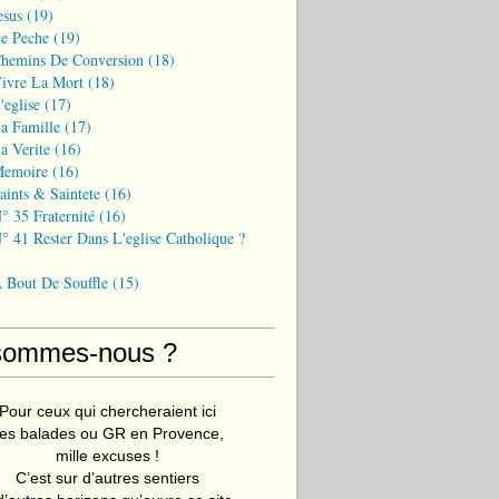
esus
(19)
Le Peche
(19)
Chemins De Conversion
(18)
Vivre La Mort
(18)
'eglise
(17)
a Famille
(17)
a Verite
(16)
Memoire
(16)
aints & Saintete
(16)
° 35 Fraternité
(16)
° 41 Rester Dans L'eglise Catholique ?
A Bout De Souffle
(15)
sommes-nous ?
Pour ceux qui chercheraient ici
es balades ou GR en Provence,
mille excuses !
C’est sur d’autres sentiers