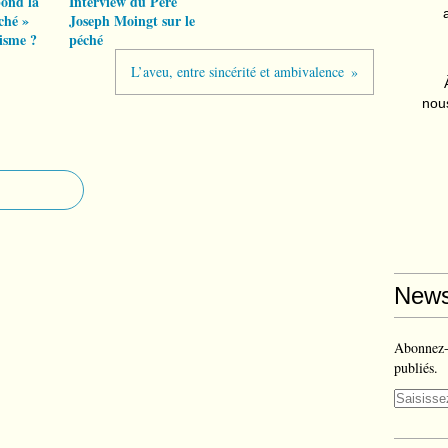
pond la
Interview du Père
ché »
Joseph Moingt sur le
isme ?
péché
L’aveu, entre sincérité et ambivalence
nous
News
Abonnez-v
publiés.