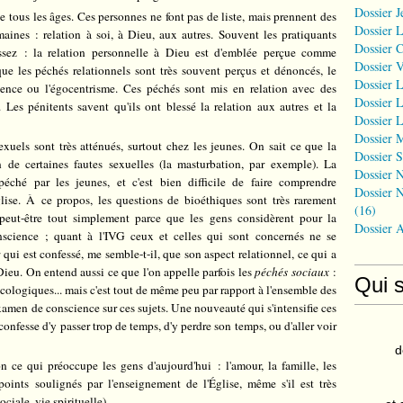
Dossier J
e tous les âges. Ces personnes ne font pas de liste, mais prennent des
Dossier 
aines : relation à soi, à Dieu, aux autres. Souvent les pratiquants
Dossier 
ssez : la relation personnelle à Dieu est d'emblée perçue comme
Dossier 
que les péchés relationnels sont très souvent perçus et dénoncés, le
Dossier L
ience ou l'égocentrisme. Ces péchés sont mis en relation avec des
Dossier L
. Les pénitents savent qu'ils ont blessé la relation aux autres et la
Dossier L
Dossier 
uels sont très atténués, surtout chez les jeunes. On sait ce que la
Dossier S
 de certaines fautes sexuelles (la masturbation, par exemple). La
Dossier N
ché par les jeunes, et c'est bien difficile de faire comprendre
Dossier N
lise.
À
ce propos, les questions de bioéthiques sont très rarement
(16)
eut-être tout simplement parce que les gens considèrent pour la
Dossier 
conscience ; quant à l'IVG ceux et celles qui sont concernés ne se
r
qui est confessé, me semble-t-il, que son aspect relationnel, ce qui a
Dieu. On entend aussi ce que l'on appelle parfois les
péchés sociaux
:
Qui 
 écologiques... mais c'est tout de même peu par rapport à l'ensemble des
examen de conscience sur ces sujets. Une nouveauté qui s'intensifie ces
confesse d'y passer trop de temps, d'y perdre son temps, ou d'aller voir
d
n ce qui préoccupe les gens d'aujourd'hui : l'amour, la famille, les
 points soulignés par l'enseignement de l'Église, même s'il est très
ciale, vie spirituelle).