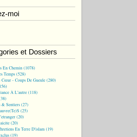
ez-moi
gories et Dossiers
ns En Chemin
(1078)
es Temps
(528)
 Cœur - Coups De Gueule
(280)
156)
iance À L'autre
(118)
38)
 & Sentiers
(27)
Pauvre(te)s
(25)
'etranger
(20)
aicite
(20)
hretiens En Terre D'islam
(19)
xclus
(19)