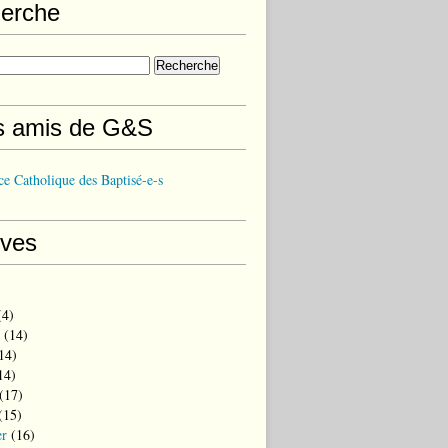
erche
s amis de G&S
e Catholique des Baptisé-e-s
ives
4)
(14)
14)
14)
(17)
(15)
er
(16)