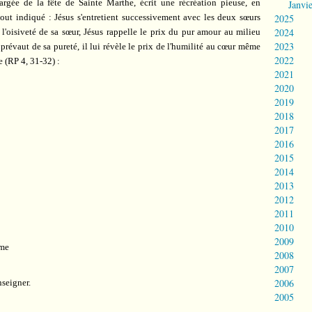
argée de la fête de Sainte Marthe, écrit une récréation pieuse, en
Janvi
tout indiqué : Jésus s'entretient successivement avec les deux sœurs
2025
2024
l'oisiveté de sa sœur, Jésus rappelle le prix du pur amour au milieu
2023
 prévaut de sa pureté, il lui révèle le prix de l'humilité au cœur même
2022
e (RP 4, 31-32) :
2021
2020
2019
2018
2017
2016
2015
2014
2013
2012
2011
2010
2009
ime
2008
2007
2006
eigner.
2005