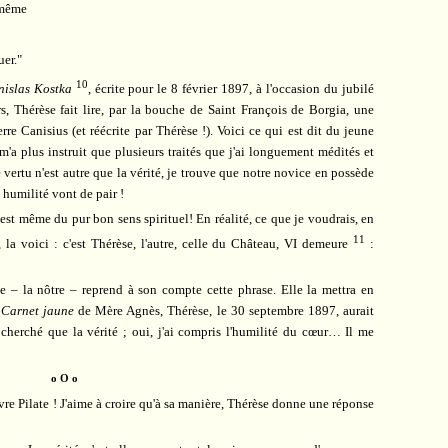
-même
er."
10
nislas Kostka
, écrite pour le 8 février 1897, à l'occasion du jubilé
s, Thérèse fait lire, par la bouche de Saint François de Borgia, une
re Canisius (et réécrite par Thérèse !). Voici ce qui est dit du jeune
 m'a plus instruit que plusieurs traités que j'ai longuement médités et
e vertu n'est autre que la vérité, je trouve que notre novice en possède
t humilité vont de pair !
est même du pur bon sens spirituel! En réalité, ce que je voudrais, en
11
e, la voici : c'est Thérèse, l'autre, celle du Château, VI demeure
:
e – la nôtre – reprend à son compte cette phrase. Elle la mettra en
e
Carnet jaune
de Mère Agnès, Thérèse, le 30 septembre 1897, aurait
 cherché que la vérité ; oui, j'ai compris l'humilité du cœur… Il me
o O o
vre Pilate ! J'aime à croire qu'à sa manière, Thérèse donne une réponse