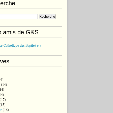
erche
s amis de G&S
e Catholique des Baptisé-e-s
ives
6)
(14)
14)
14)
(17)
(15)
er
(16)