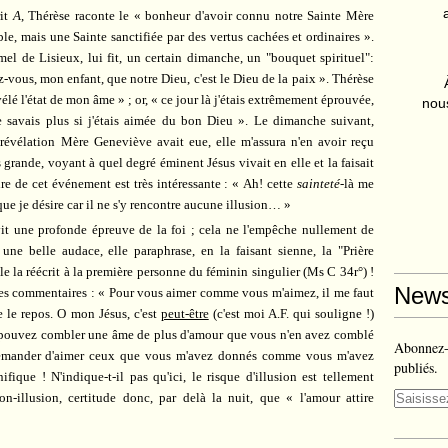
rit
A
, Thérèse raconte le « bonheur d'avoir connu notre Sainte Mère
e, mais une Sainte sanctifiée par des vertus cachées et ordinaires ».
mel de Lisieux, lui fit, un certain dimanche, un "bouquet spirituel":
-vous, mon enfant, que notre Dieu, c'est le Dieu de la paix ». Thérèse
élé l'état de mon âme » ; or, « ce jour là j'étais extrêmement éprouvée,
nous
ne savais plus si j'étais aimée du bon Dieu ». Le dimanche suivant,
 révélation Mère Geneviève avait eue, elle m'assura n'en avoir reçu
 grande, voyant à quel degré éminent Jésus vivait en elle et la faisait
ire de cet événement est très intéressante : « Ah! cette
sainteté
-là me
e que je désire car il ne s'y rencontre aucune illusion… »
vit une profonde épreuve de la foi ; cela ne l'empêche nullement de
une belle audace, elle paraphrase, en la faisant sienne, la "Prière
le la réécrit à la première personne du féminin singulier (Ms C 34r°) !
News
pres commentaires : « Pour vous aimer comme vous m'aimez, il me faut
e le repos. O mon Jésus, c'est
peut-être
(c'est moi A.F. qui souligne !)
e pouvez combler une âme de plus d'amour que vous n'en avez comblé
Abonnez-v
 demander d'aimer ceux que vous m'avez donnés comme vous m'avez
publiés.
que ! N'indique-t-il pas qu'ici, le risque d'illusion est tellement
on-illusion, certitude donc, par delà la nuit, que « l'amour attire