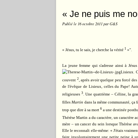
« Je ne puis me nou
Publié le
16 octobre 2011
par G&S
1
« Jésus, tu le sais, je cherche la vérité
»".
La jeune femme qui s'adresse ainsi à Jésus
Lisieux. C
2
couvent
, après avoir quelque peu forcé des 
de l'évêque de Lisieux, celles du Pape! Aut
3
religieuses
. Une quatrième – Céline, la gra
filles
Martin
dans la même communauté, ça f
6
trop que dire à sa mort
a une destinée posth
Thérèse Martin a du caractère, un caractère ac
mère – un cancer du sein lorsque Thérèse avai
Elle le reconnaît elle-même: « J'étais vraiment
faire involontairement une petite peine à u