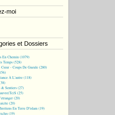
ez-moi
gories et Dossiers
ns En Chemin
(1079)
es Temps
(528)
 Cœur - Coups De Gueule
(280)
156)
iance À L'autre
(118)
38)
 & Sentiers
(27)
Pauvre(te)s
(25)
'etranger
(20)
aicite
(20)
hretiens En Terre D'islam
(19)
xclus
(19)