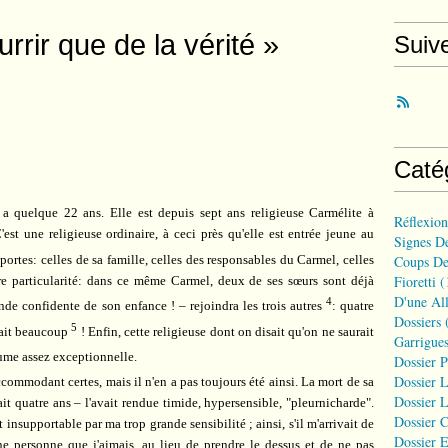
rrir que de la vérité »
Suiv
Caté
 a quelque 22 ans. Elle est depuis sept ans religieuse Carmélite à
Réflexio
'est une religieuse ordinaire, à ceci près qu'elle est entrée jeune au
Signes D
portes: celles de sa famille, celles des responsables du Carmel, celles
Coups De
Fioretti
(
re particularité: dans ce même Carmel, deux de ses sœurs sont déjà
D'une All
4
nde confidente de son enfance ! – rejoindra les trois autres
: quatre
Dossiers
(
5
ait beaucoup
! Enfin, cette religieuse dont on disait qu'on ne saurait
Garrigues
ume assez exceptionnelle.
Dossier 
Dossier L
commodant certes, mais il n'en a pas toujours été ainsi. La mort de sa
Dossier L
t quatre ans – l'avait rendue timide, hypersensible, "pleurnicharde".
Dossier C
 insupportable par ma trop grande sensibilité ; ainsi, s'il m'arrivait de
Dossier E
ne personne que j'aimais, au lieu de prendre le dessus et de ne pas