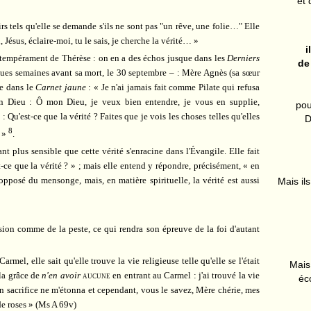
et 
sirs tels qu'elle se demande s'ils ne sont pas "un rêve, une folie…" Elle
 Jésus, éclaire-moi, tu le sais, je cherche la vérité… »
i
u tempérament de Thérèse : on en a des échos jusque dans les
Derniers
de
ues semaines avant sa mort, le 30 septembre – : Mère Agnès (sa sœur
se dans le
Carnet jaune
: « Je n'ai jamais fait comme Pilate qui refusa
 bon Dieu : Ô mon Dieu, je veux bien entendre, je vous en supplie,
pou
u'est-ce que la vérité ? Faites que je vois les choses telles qu'elles
D
8
 »
.
t plus sensible que cette vérité s'enracine dans l'Évangile. Elle fait
t-ce que la vérité ? » ; mais elle entend y répondre, précisément, « en
l'opposé du mensonge, mais, en matière spirituelle, la vérité est aussi
Mais ils
lusion comme de la peste, ce qui rendra son épreuve de la foi d'autant
armel, elle sait qu'elle trouve la vie religieuse telle qu'elle se l'était
Mais 
 la grâce de
n'en avoir
aucune
en entrant au Carmel : j'ai trouvé la vie
éc
un sacrifice ne m'étonna et cependant, vous le savez, Mère chérie, mes
de roses » (Ms A 69v)