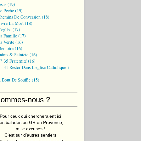
esus
(19)
Le Peche
(19)
Chemins De Conversion
(18)
Vivre La Mort
(18)
'eglise
(17)
a Famille
(17)
a Verite
(16)
Memoire
(16)
aints & Saintete
(16)
° 35 Fraternité
(16)
° 41 Rester Dans L'eglise Catholique ?
A Bout De Souffle
(15)
sommes-nous ?
Pour ceux qui chercheraient ici
es balades ou GR en Provence,
mille excuses !
C’est sur d’autres sentiers