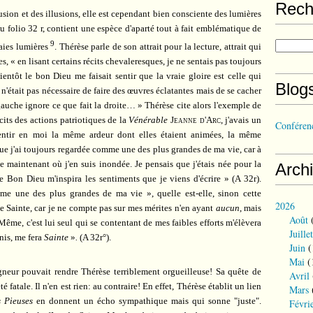
Rech
llusion et des illusions, elle est cependant bien consciente des lumières
au folio 32 r, contient une espèce d'aparté tout à fait emblématique de
9
aies lumières
. Thérèse parle de son attrait pour la lecture, attrait qui
, « en lisant certains récits chevaleresques, je ne sentais pas toujours
ientôt le bon Dieu me faisait sentir que la vraie gloire est celle qui
Blog
 n'était pas nécessaire de faire des œuvres éclatantes mais de se cacher
gauche ignore ce que fait la droite… » Thérèse cite alors l'exemple de
écits des actions patriotiques de la
Vénérable
Jeanne d'Arc
, j'avais un
Conférenc
sentir en moi la même ardeur dont elles étaient animées, la même
que j'ai toujours regardée comme une des plus grandes de ma vie, car à
maintenant où j'en suis inondée. Je pensais que j'étais née pour la
Arch
le Bon Dieu m'inspira les sentiments que je viens d'écrire » (A 32r).
mme une des plus grandes de ma vie », quelle est-elle, sinon cette
2026
 Sainte, car je ne compte pas sur mes mérites n'en ayant
aucun
, mais
Août
(
 Même, c'est lui seul qui se contentant de mes faibles efforts m'élèvera
Juillet
inis, me fera
Sainte
»
.
(A 32r°).
Juin
(
Mai
(
neur pouvait rendre Thérèse terriblement orgueilleuse! Sa quête de
Avril
é fatale. Il n'en est rien: au contraire! En effet, Thérèse établit un lien
Mars
s Pieuses
en donnent un écho sympathique mais qui sonne "juste".
Févri