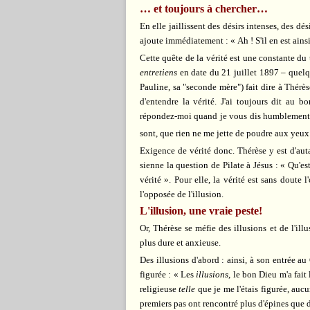
… et toujours à chercher…
En elle jaillissent des désirs intenses, des dé
ajoute immédiatement : « Ah ! S'il en est ainsi,
Cette quête de la vérité est une constante d
entretiens
en date du 21 juillet 1897 – quelq
Pauline, sa "seconde mère") fait dire à Thérè
d'entendre la vérité. J'ai toujours dit au
répondez-moi quand je vous dis humblement : Q
sont, que rien ne me jette de poudre aux yeux
Exigence de vérité donc. Thérèse y est d'autan
sienne la question de Pilate à Jésus : « Qu'es
vérité ». Pour elle, la vérité est sans doute 
l'opposée de l'illusion.
L'illusion, une vraie peste!
Or, Thérèse se méfie des illusions et de l'il
plus dure et anxieuse.
Des illusions d'abord : ainsi, à son entrée au C
figurée : « Les
illusions
, le bon Dieu m'a fait
religieuse
telle
que je me l'étais figurée, auc
premiers pas ont rencontré plus d'épines que 