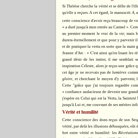
Si Thérèse cherche la vérité et se défie de l'i
qu'elle a reçues. A cet égard, le manuscrit
A
, 
cette conscience d'avoir reçu beaucoup de vr
« a duré jusqu'à mon entrée au Carmel ». Certes
au premier moment le
vrai
de la
vie
; mais b
durera éternellement et que pour y parvenir il
et de pratiquer la vertu en sorte que la main 
Jeanne d'Arc : « C'est ainsi qu'en lisant les r
grand désir de les imiter, il me semblait 
inspiration Céleste, alors je reçus une grâce 
cet âge je ne recevais pas de
lumières
comme 
gloire
, et cherchant le moyen d'y parvenir, 
Cette "grâce que j'ai toujours regardée co
« confiance audacieuse de devenir une grande
j'espère en Celui qui est la Vertu, la Sainteté
jusqu'à Lui et, me couvrant de ses mérites inf
Vérité et humilité
Cette conscience des dons reçus de son Seig
vérité, par delà les illusions débusquées, eût ét
fort entre vérité et humilité: les
Récréation