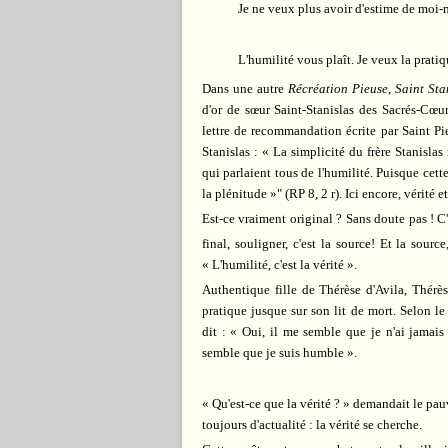
Je ne veux plus avoir d'estime de moi
L'humilité vous plaît. Je veux la pratiqu
Dans une autre
Récréation Pieuse
,
Saint Sta
d'or de sœur Saint-Stanislas des Sacrés-Cœur
lettre de recommandation écrite par Saint Pier
Stanislas : « La simplicité du frère Stanislas
qui parlaient tous de l'humilité. Puisque cett
la plénitude »" (RP 8, 2 r). Ici encore, vérité e
Est-ce vraiment original ? Sans doute pas ! C'
final, souligner, c'est la source! Et la sourc
« L'humilité, c'est la vérité ».
Authentique fille de Thérèse d'Avila, Thérès
pratique jusque sur son lit de mort. Selon l
dit : « Oui, il me semble que je n'ai jamais
semble que je suis humble ».
« Qu'est-ce que la vérité ? » demandait le pau
toujours d'actualité : la vérité se cherche.