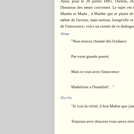
Ainsi, pour le 29 juillet 1895, Thérèse, ch
l'honneur des sœurs converses. Le sujet est 
Marthe et Marie ; à Marthe qui se plaint de 
même de l'action; mais surtout, lorsqu'elle se
de l'innocence; voici un extrait de ce dialogu
Jésus
"Vous m'avez charmé dès l'enfance
Par votre grande pureté,
Mais si vous avez l'innocence
Madeleine a l'humilité!…"
Marthe
"Je vois la vérité, ô bon Maître que j'a
Toujours avec douceur vous savez m'ens