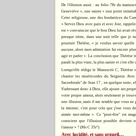
De l'illusion aussi : au folio 78r du manusc
Geneviève », une sainte « non point inimitabl
Cette religieuse, une des fondatrices du Car
« Servez Dieu avec paix et avec Joie, rappelez
est « convaincue que le bon Dieu lui avait rév
presque triste, dans une nuit telle que je 
poursuit Thérèse, « je voulus savoir quelle
aucune
, alors mon admiration fut encore plus
agir et parler ». La conclusion que Thérèse t
paraît la plus vraie, la plus sainte et c'est ell
Lorsqu'elle rédige le Manuscrit
C
, Thérèse 
chanter les miséricordes du Seigneur. Avec 
Sacerdotale" de Jean 17 ; en quelque sorte, el
S'adressant donc à Dieu, elle ajoute ses pro
votre propre amour, alors seulement je trouv
une illusion, mais il me semble que vous n
la mienne; c'est pour cela que j'ose vous
aimée moi-même ». Ce "peut-être" est magnifi
conscient que l'illusion possible devient n
l'amour » ?
(Ms C 35r°)
Avec lucidité, et sans orgueil…