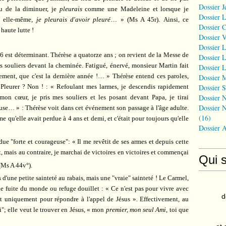
Dossier J
u de la diminuer, je
pleurais
comme une Madeleine et lorsque je
Dossier 
n elle-même,
je pleurais d'avoir pleuré
… »
(Ms A 45r).
Ainsi, ce
Dossier 
 haute lutte !
Dossier 
Dossier L
86 est déterminant. Thérèse a quatorze ans ; on revient de la Messe de
Dossier L
s souliers devant la cheminée. Fatigué, énervé, monsieur Martin fait
Dossier L
ment, que c'est la dernière année !… » Thérèse entend ces paroles,
Dossier 
Dossier S
? Pleurer ? Non ! : « Refoulant mes larmes, je descendis rapidement
Dossier N
mon cœur, je pris mes souliers et les posant devant Papa, je tirai
Dossier N
euse… » : Thérèse voit dans cet événement son passage à l'âge adulte.
(16)
âme qu'elle avait perdue à 4 ans et demi, et c'était pour toujours qu'elle
Dossier 
ndue "forte et courageuse": « Il me revêtit de ses armes et depuis cette
, mais au contraire, je marchai de victoires en victoires et commençai
Qui 
(Ms A 44v°).
 d'une petite sainteté au rabais, mais une "vraie" sainteté ! Le Carmel,
lle fuite du monde ou refuge douillet : « Ce n'est pas pour vivre avec
d
st uniquement pour répondre à l'appel de Jésus ». Effectivement, au
i"; elle veut le trouver en Jésus, « mon
premier, mon seul Ami
, toi que