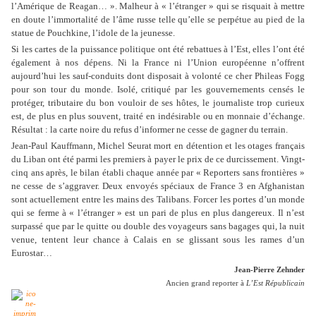
l’Amérique de Reagan… ». Malheur à « l’étranger » qui se risquait à mettre
en doute l’immortalité de l’âme russe telle qu’elle se perpétue au pied de la
statue de Pouchkine, l’idole de la jeunesse.
Si les cartes de la puissance politique ont été rebattues à l’Est, elles l’ont été
également à nos dépens. Ni la France ni l’Union européenne n’offrent
aujourd’hui les sauf-conduits dont disposait à volonté ce cher Phileas Fogg
pour son tour du monde. Isolé, critiqué par les gouvernements censés le
protéger, tributaire du bon vouloir de ses hôtes, le journaliste trop curieux
est, de plus en plus souvent, traité en indésirable ou en monnaie d’échange.
Résultat : la carte noire du refus d’informer ne cesse de gagner du terrain.
Jean-Paul Kauffmann, Michel Seurat mort en détention et les otages français
du Liban ont été parmi les premiers à payer le prix de ce durcissement. Vingt-
cinq ans après, le bilan établi chaque année par « Reporters sans frontières »
ne cesse de s’aggraver. Deux envoyés spéciaux de France 3 en Afghanistan
sont actuellement entre les mains des Talibans. Forcer les portes d’un monde
qui se ferme à « l’étranger » est un pari de plus en plus dangereux. Il n’est
surpassé que par le quitte ou double des voyageurs sans bagages qui, la nuit
venue, tentent leur chance à Calais en se glissant sous les rames d’un
Eurostar…
Jean-Pierre Zehnder
Ancien grand reporter à
L’Est Républicain