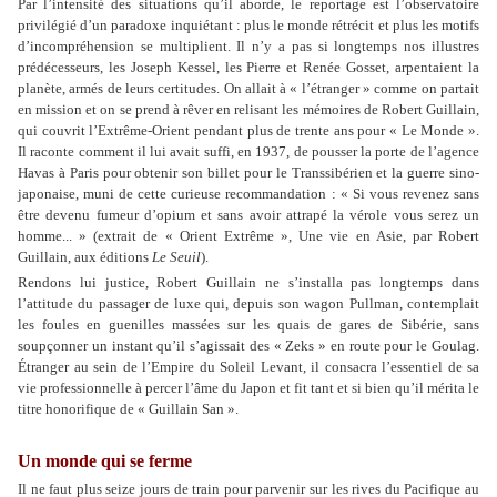
Par l’intensité des situations qu’il aborde, le reportage est l’observatoire
privilégié d’un paradoxe inquiétant : plus le monde rétrécit et plus les motifs
d’incompréhension se multiplient. Il n’y a pas si longtemps nos illustres
prédécesseurs, les Joseph Kessel, les Pierre et Renée Gosset, arpentaient la
planète, armés de leurs certitudes. On allait à « l’étranger » comme on partait
en mission et on se prend à rêver en relisant les mémoires de Robert Guillain,
qui couvrit l’Extrême-Orient pendant plus de trente ans pour « Le Monde ».
Il raconte comment il lui avait suffi, en 1937, de pousser la porte de l’agence
Havas à Paris pour obtenir son billet pour le Transsibérien et la guerre sino-
japonaise, muni de cette curieuse recommandation : « Si vous revenez sans
être devenu fumeur d’opium et sans avoir attrapé la vérole vous serez un
homme... » (extrait de « Orient Extrême », Une vie en Asie, par Robert
Guillain, aux éditions
Le Seuil
).
Rendons lui justice, Robert Guillain ne s’installa pas longtemps dans
l’attitude du passager de luxe qui, depuis son wagon Pullman, contemplait
les foules en guenilles massées sur les quais de gares de Sibérie, sans
soupçonner un instant qu’il s’agissait des « Zeks » en route pour le Goulag.
Étranger au sein de l’Empire du Soleil Levant, il consacra l’essentiel de sa
vie professionnelle à percer l’âme du Japon et fit tant et si bien qu’il mérita le
titre honorifique de « Guillain San ».
Un monde qui se ferme
Il ne faut plus seize jours de train pour parvenir sur les rives du Pacifique au