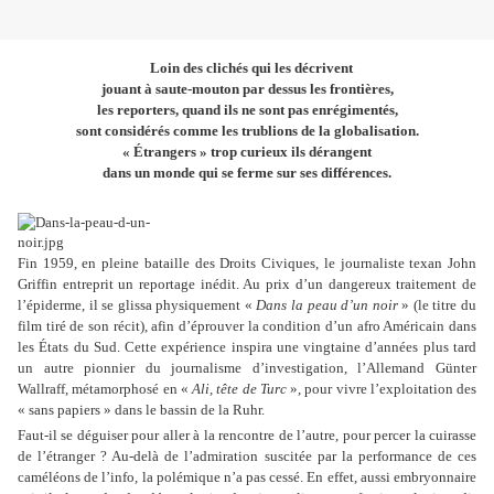
Loin des clichés qui les décrivent
jouant à saute-mouton par dessus les frontières,
les reporters, quand ils ne sont pas enrégimentés,
sont considérés comme les trublions de la globalisation.
« Étrangers » trop curieux ils dérangent
dans un monde qui se ferme sur ses différences.
Fin 1959, en pleine bataille des Droits Civiques, le journaliste texan John
Griffin entreprit un reportage inédit. Au prix d’un dangereux traitement de
l’épiderme, il se glissa physiquement «
Dans la peau d’un noir
» (le titre du
film tiré de son récit), afin d’éprouver la condition d’un afro Américain dans
les États du Sud. Cette expérience inspira une vingtaine d’années plus tard
un autre pionnier du journalisme d’investigation, l’Allemand Günter
Wallraff, métamorphosé en «
Ali, tête de Turc
», pour vivre l’exploitation des
« sans papiers » dans le bassin de la Ruhr.
Faut-il se déguiser pour aller à la rencontre de l’autre, pour percer la cuirasse
de l’étranger ? Au-delà de l’admiration suscitée par la performance de ces
caméléons de l’info, la polémique n’a pas cessé. En effet, aussi embryonnaire