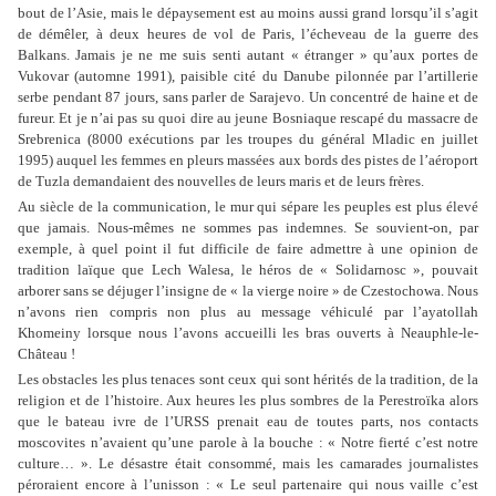
bout de l’Asie, mais le dépaysement est au moins aussi grand lorsqu’il s’agit
de démêler, à deux heures de vol de Paris, l’écheveau de la guerre des
Balkans. Jamais je ne me suis senti autant « étranger » qu’aux portes de
Vukovar (automne 1991), paisible cité du Danube pilonnée par l’artillerie
serbe pendant 87 jours, sans parler de Sarajevo. Un concentré de haine et de
fureur. Et je n’ai pas su quoi dire au jeune Bosniaque rescapé du massacre de
Srebrenica (8000 exécutions par les troupes du général Mladic en juillet
1995) auquel les femmes en pleurs massées aux bords des pistes de l’aéroport
de Tuzla demandaient des nouvelles de leurs maris et de leurs frères.
Au siècle de la communication, le mur qui sépare les peuples est plus élevé
que jamais. Nous-mêmes ne sommes pas indemnes. Se souvient-on, par
exemple, à quel point il fut difficile de faire admettre à une opinion de
tradition laïque que Lech Walesa, le héros de « Solidarnosc », pouvait
arborer sans se déjuger l’insigne de « la vierge noire » de Czestochowa. Nous
n’avons rien compris non plus au message véhiculé par l’ayatollah
Khomeiny lorsque nous l’avons accueilli les bras ouverts à Neauphle-le-
Château !
Les obstacles les plus tenaces sont ceux qui sont hérités de la tradition, de la
religion et de l’histoire. Aux heures les plus sombres de la Perestroïka alors
que le bateau ivre de l’URSS prenait eau de toutes parts, nos contacts
moscovites n’avaient qu’une parole à la bouche : « Notre fierté c’est notre
culture… ». Le désastre était consommé, mais les camarades journalistes
péroraient encore à l’unisson : « Le seul partenaire qui nous vaille c’est