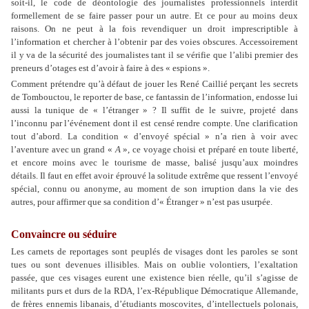
soit-il, le code de déontologie des journalistes professionnels interdit
formellement de se faire passer pour un autre. Et ce pour au moins deux
raisons. On ne peut à la fois revendiquer un droit imprescriptible à
l’information et chercher à l’obtenir par des voies obscures. Accessoirement
il y va de la sécurité des journalistes tant il se vérifie que l’alibi premier des
preneurs d’otages est d’avoir à faire à des « espions ».
Comment prétendre qu’à défaut de jouer les René Caillié perçant les secrets
de Tombouctou, le reporter de base, ce fantassin de l’information, endosse lui
aussi la tunique de « l’étranger » ? Il suffit de le suivre, projeté dans
l’inconnu par l’événement dont il est censé rendre compte. Une clarification
tout d’abord. La condition « d’envoyé spécial » n’a rien à voir avec
l’aventure avec un grand «
A
», ce voyage choisi et préparé en toute liberté,
et encore moins avec le tourisme de masse, balisé jusqu’aux moindres
détails. Il faut en effet avoir éprouvé la solitude extrême que ressent l’envoyé
spécial, connu ou anonyme, au moment de son irruption dans la vie des
autres, pour affirmer que sa condition d’« Étranger » n’est pas usurpée.
Convaincre ou séduire
Les carnets de reportages sont peuplés de visages dont les paroles se sont
tues ou sont devenues illisibles. Mais on oublie volontiers, l’exaltation
passée, que ces visages eurent une existence bien réelle, qu’il s’agisse de
militants purs et durs de la RDA, l’ex-République Démocratique Allemande,
de frères ennemis libanais, d’étudiants moscovites, d’intellectuels polonais,