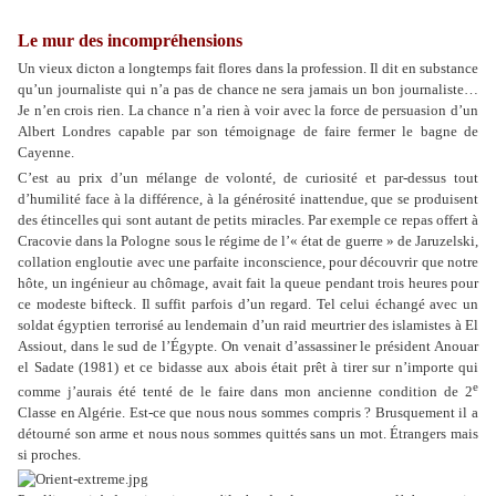
Le mur des incompréhensions
Un vieux dicton a longtemps fait flores dans la profession. Il dit en substance
qu’un journaliste qui n’a pas de chance ne sera jamais un bon journaliste…
Je n’en crois rien. La chance n’a rien à voir avec la force de persuasion d’un
Albert Londres capable par son témoignage de faire fermer le bagne de
Cayenne.
C’est au prix d’un mélange de volonté, de curiosité et par-dessus tout
d’humilité face à la différence, à la générosité inattendue, que se produisent
des étincelles qui sont autant de petits miracles. Par exemple ce repas offert à
Cracovie dans la Pologne sous le régime de l’« état de guerre » de Jaruzelski,
collation engloutie avec une parfaite inconscience, pour découvrir que notre
hôte, un ingénieur au chômage, avait fait la queue pendant trois heures pour
ce modeste bifteck. Il suffit parfois d’un regard. Tel celui échangé avec un
soldat égyptien terrorisé au lendemain d’un raid meurtrier des islamistes à El
Assiout, dans le sud de l’Égypte. On venait d’assassiner le président Anouar
el Sadate (1981) et ce bidasse aux abois était prêt à tirer sur n’importe qui
e
comme j’aurais été tenté de le faire dans mon ancienne condition de 2
Classe en Algérie. Est-ce que nous nous sommes compris ? Brusquement il a
détourné son arme et nous nous sommes quittés sans un mot. Étrangers mais
si proches.