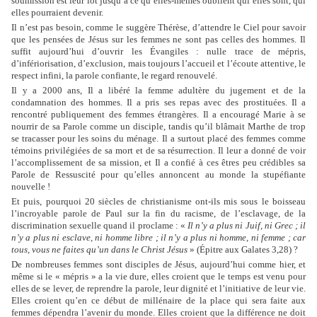
soumission est leur lot jusqu’à ce qu’elles-mêmes oublient qui elles sont, qui
elles pourraient devenir.
Il n’est pas besoin, comme le suggère Thérèse, d’attendre le Ciel pour savoir
que les pensées de Jésus sur les femmes ne sont pas celles des hommes. Il
suffit aujourd’hui d’ouvrir les Évangiles : nulle trace de mépris,
d’infériorisation, d’exclusion, mais toujours l’accueil et l’écoute attentive, le
respect infini, la parole confiante, le regard renouvelé.
Il y a 2000 ans, Il a libéré la femme adultère du jugement et de la
condamnation des hommes. Il a pris ses repas avec des prostituées. Il a
rencontré publiquement des femmes étrangères. Il a encouragé Marie à se
nourrir de sa Parole comme un disciple, tandis qu’il blâmait Marthe de trop
se tracasser pour les soins du ménage. Il a surtout placé des femmes comme
témoins privilégiées de sa mort et de sa résurrection. Il leur a donné de voir
l’accomplissement de sa mission, et Il a confié à ces êtres peu crédibles sa
Parole de Ressuscité pour qu’elles annoncent au monde la stupéfiante
nouvelle !
Et puis, pourquoi 20 siècles de christianisme ont-ils mis sous le boisseau
l’incroyable parole de Paul sur la fin du racisme, de l’esclavage, de la
discrimination sexuelle quand il proclame : «
Il n’y a plus ni Juif, ni Grec ; il
n’y a plus ni esclave, ni homme libre ; il n’y a plus ni homme, ni femme ; car
tous, vous ne faites qu’un dans le Christ Jésus
» (Épitre aux Galates 3,28) ?
De nombreuses femmes sont disciples de Jésus, aujourd’hui comme hier, et
même si le « mépris » a la vie dure, elles croient que le temps est venu pour
elles de se lever, de reprendre la parole, leur dignité et l’initiative de leur vie.
Elles croient qu’en ce début de millénaire de la place qui sera faite aux
femmes dépendra l’avenir du monde. Elles croient que la différence ne doit