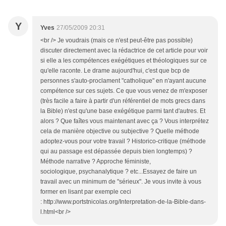
Y
Yves
27/05/2009 20:31
<br /> Je voudrais (mais ce n'est peut-être pas possible)
discuter directement avec la rédactrice de cet article pour voir
si elle a les compétences exégétiques et théologiques sur ce
qu'elle raconte. Le drame aujourd'hui, c'est que bcp de
personnes s'auto-proclament "catholique" en n'ayant aucune
compétence sur ces sujets. Ce que vous venez de m'exposer
(très facile a faire à partir d'un référentiel de mots grecs dans
la Bible) n'est qu'une base exégétique parmi tant d'autres. Et
alors ? Que faîtes vous maintenant avec ça ? Vous interprétez
cela de manière objective ou subjective ? Quelle méthode
adoptez-vous pour votre travail ? Historico-critique (méthode
qui au passage est dépassée depuis bien longtemps) ?
Méthode narrative ? Approche féministe,
sociologique, psychanalytique ? etc...Essayez de faire un
travail avec un minimum de "sérieux". Je vous invite à vous
former en lisant par exemple ceci
: http://www.portstnicolas.org/Interpretation-de-la-Bible-dans-
l.html<br />