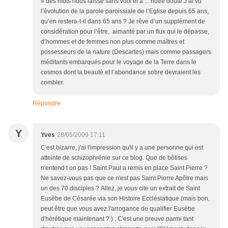
» des mots nous laisse sans voix et à ... notre doute.J’ai vu
l’évolution de la parole paroissiale de l’Eglise depuis 65 ans,
qu’en restera-t-il dans 65 ans ? Je rêve d’un supplément de
considération pour l’être, aimanté par un flux qui le dépasse,
d’hommes et de femmes non plus comme maîtres et
possesseurs de la nature (Descartes) mais comme passagers
méditants embarqués pour le voyage de la Terre dans le
cosmos dont la beauté et l’abondance sobre devraient les
combler.
Répondre
Y
Yves
28/05/2009 17:11
C'est bizarre, j'ai l'impression qu'il y a une personne qui est
atteinte de schizophrénie sur ce blog. Que de bêtises
n'entend t on pas ! Saint Paul a remis en place Saint Pierre ?
Ne savez-vous pas que ce n'est pas Saint Pierre Apôtre mais
un des 70 disciples ? Allez, je vous cite un extrait de Saint
Eusèbe de Césarée via son Histoire Ecclésiatique (mais bon,
peut être que vous avez l'arrogance de qualifier Eusèbe
d'hérétique maintenant ? ) ; C'est une preuve parmi tant