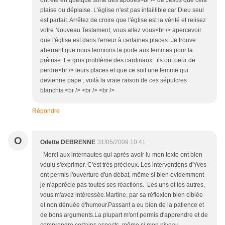
plaise ou déplaise. L'église n'est pas infaillible car Dieu seul
est parfait. Arrêtez de croire que l'église est la vérité et relisez
votre Nouveau Testament, vous allez vous<br /> apercevoir
que l'église est dans l'erreur à certaines places. Je trouve
aberrant que nous fermions la porte aux femmes pour la
prêtrise. Le gros problème des cardinaux : ils ont peur de
perdre<br /> leurs places et que ce soit une femme qui
devienne pape ; voilà la vraie raison de ces sépulcres
blanchis.<br /> <br /> <br />
Répondre
O
Odette DEBRENNE
31/05/2009 10:41
Merci aux internautes qui après avoir lu mon texte ont bien
voulu s'exprimer. C'est très précieux. Les interventions d'Yves
ont permis l'ouverture d'un débat, même si bien évidemment
je n'apprécie pas toutes ses réactions. Les uns et les autres,
vous m'avez intéressée.Martine, par sa réflexion bien ciblée
et non dénuée d'humour.Passant a eu bien de la patience et
de bons arguments.La plupart m'ont permis d'apprendre et de
comprendre certains aspects, même si mon niveau