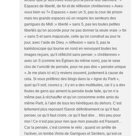
Espaces de liberté, de foi et de réflexion chrétiennes ».Avez-
vous bien vu ?« Espaces » avec un S, pas la cour de prison
mais les grands espaces où on respire les senteurs des
garrigues du Midi ;« liberté » sans S, pas les toutes petites
libertés qu’on accorde pour ne pas donner la seule vraie ;« foi
» sans S et sans majuscule, celle qu’on construit au jour le
jour, avec l’aide de Dieu ;« réflexion » sans S, pas le
kaléidoscope qui tourne en rond en renvoyant toutes les
images reçues, qu’il réfléchit sans penser ;« chrétiennes »
avec un S (comme les Églises du même nom), pas le vase
clos de l’unicité de pensée, pour ne pas dire « pensée unique
».Je me plais ici et j’y reviens souvent, justement à cause de
cela. Si vous préférez des blogs dans la « ligne du Parti »,
quel qu’il soit, courez-y ; il y en a des multitudes, car il y a des
foules de gens qui aiment la pensée toute faite, qu’on n’a
même pas à réchauffer et qu’on consomme entre amis du
même Parti, à l’abri de tous les hérétiques du dehors. C’est
tellement plus reposant !Savoir définitivement ce qu’il faut
penser, ce qu’il faut croire, ce qu’il faut dire… très peu pour
moi ! Ce n’est pas pour rien que mon pseudo est Passant…
Car la pensée, c’est comme le vélo ; quand on arrête de
l'activer, on tombe !Amis de Garrigues et Sentiers, qu’est-ce