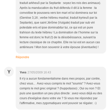
traduit arkheuô par la Septante : soyez les rois des animaux).
Après la manducation du fruit défendu il dit à la femme : ta
convoitise te poussera vers ton mari et lui dominera sur toi
(Genèse 3,16 ; verbe hébreu mashal, traduit kyrieuô par la
Septante), que saint Jérôme (Vulgate) traduit par sub viri
potestate eris et ipse dominabitur tui, ce qui est un pure
trahison du texte hébreu ! La domination de l’homme sur la
femme est donc le fruit (!) de la désobéissance, suivant la
lecture classique de ce chapitre. Elle ne lui est en aucun cas
antérieure ! Mon bon souvenir à votre épouse (éventuelle) !
Répondre
Y
Yves
27/05/2009 16:43
Il n'y a aucun fondamentalisme dans mes propos, par contre,
chez vous... Avez-vous compris le mot "soumis" ? Avez-vous
compris le mot grec original ? (huppotasso) ; Oui ou non ? Et
puis une question un peu plus directe : avez-vous déjà eu des
cours d'exégèse dans votre vie ? Si vous me répondez par
l'affirmative, mes zygomatiques vont pouvoir se régaler. :-)