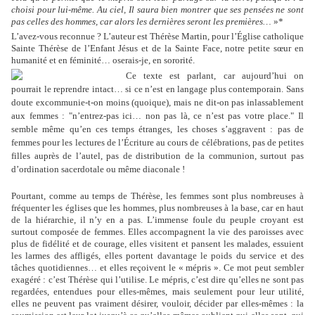
choisi pour lui-même. Au ciel, Il saura bien montrer que ses pensées ne sont
pas celles des hommes, car alors les dernières seront les premières…
»*
L’avez-vous reconnue ? L’auteur est Thérèse Martin, pour l’Église catholique
Sainte Thérèse de l’Enfant Jésus et de la Sainte Face, notre petite sœur en
humanité et en féminité… oserais-je, en sororité.
Ce texte est parlant, car aujourd’hui on
pourrait le reprendre intact… si ce n’est en langage plus contemporain. Sans
doute excommunie-t-on moins (quoique), mais ne dit-on pas inlassablement
aux femmes : "n’entrez-pas ici… non pas là, ce n’est pas votre place." Il
semble même qu’en ces temps étranges, les choses s’aggravent : pas de
femmes pour les lectures de l’Écriture au cours de célébrations, pas de petites
filles auprès de l’autel, pas de distribution de la communion, surtout pas
d’ordination sacerdotale ou même diaconale !
Pourtant, comme au temps de Thérèse, les femmes sont plus nombreuses à
fréquenter les églises que les hommes, plus nombreuses à la base, car en haut
de la hiérarchie, il n’y en a pas. L’immense foule du peuple croyant est
surtout composée de femmes. Elles accompagnent la vie des paroisses avec
plus de fidélité et de courage, elles visitent et pansent les malades, essuient
les larmes des affligés, elles portent davantage le poids du service et des
tâches quotidiennes… et elles reçoivent le « mépris ». Ce mot peut sembler
exagéré : c’est Thérèse qui l’utilise. Le mépris, c’est dire qu’elles ne sont pas
regardées, entendues pour elles-mêmes, mais seulement pour leur utilité,
elles ne peuvent pas vraiment désirer, vouloir, décider par elles-mêmes : la