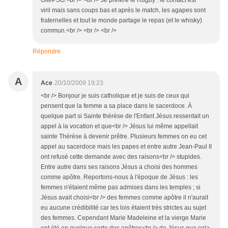
viril mais sans coups bas et après le match, les agapes sont
fraternelles et tout le monde partage le repas (et le whisky)
commun.<br /> <br /> <br />
Répondre
A
Ace
20/10/2009 19:23
<br /> Bonjour je suis catholique et je suis de ceux qui
pensent que la femme a sa place dans le sacerdoce. À
quelque part si Sainte thérèse de l'Enfant Jésus ressentait un
appel à la vocation et que<br /> Jésus lui même appellait
sainte Thérèse à devenir prêtre. Plusieurs femmes on eu cet
appel au sacerdoce mais les papes et entre autre Jean-Paul II
ont refusé cette demande avec des raisons<br /> stupides.
Entre autre dans ses raisons Jésus a choisi des hommes
comme apôtre. Reportons-nous à l'époque de Jésus : les
femmes n'étaient même pas admises dans les temples ; si
Jésus avait choisi<br /> des femmes comme apôtre il n'aurait
eu aucune crédibilité car les lois étaient très strictes au sujet
des femmes. Cependant Marie Madeleine et la vierge Marie
ont été en quelque sorte des apôtres<br /> de Jésus que cela