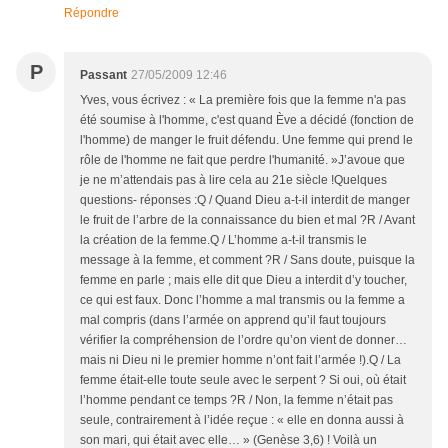
Répondre
P
Passant
27/05/2009 12:46
Yves, vous écrivez : « La première fois que la femme n'a pas
été soumise à l'homme, c'est quand Ève a décidé (fonction de
l'homme) de manger le fruit défendu. Une femme qui prend le
rôle de l'homme ne fait que perdre l'humanité. »J’avoue que
je ne m’attendais pas à lire cela au 21e siècle !Quelques
questions- réponses :Q / Quand Dieu a-t-il interdit de manger
le fruit de l’arbre de la connaissance du bien et mal ?R / Avant
la création de la femme.Q / L’homme a-t-il transmis le
message à la femme, et comment ?R / Sans doute, puisque la
femme en parle ; mais elle dit que Dieu a interdit d’y toucher,
ce qui est faux. Donc l’homme a mal transmis ou la femme a
mal compris (dans l’armée on apprend qu’il faut toujours
vérifier la compréhension de l’ordre qu’on vient de donner…
mais ni Dieu ni le premier homme n’ont fait l’armée !).Q / La
femme était-elle toute seule avec le serpent ? Si oui, où était
l’homme pendant ce temps ?R / Non, la femme n’était pas
seule, contrairement à l’idée reçue : « elle en donna aussi à
son mari, qui était avec elle… » (Genèse 3,6) ! Voilà un