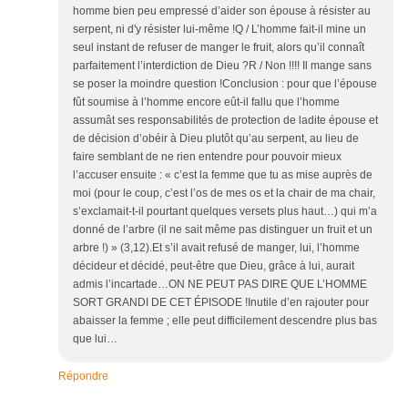
homme bien peu empressé d’aider son épouse à résister au
serpent, ni d'y résister lui-même !Q / L’homme fait-il mine un
seul instant de refuser de manger le fruit, alors qu’il connaît
parfaitement l’interdiction de Dieu ?R / Non !!!! Il mange sans
se poser la moindre question !Conclusion : pour que l’épouse
fût soumise à l’homme encore eût-il fallu que l’homme
assumât ses responsabilités de protection de ladite épouse et
de décision d’obéir à Dieu plutôt qu’au serpent, au lieu de
faire semblant de ne rien entendre pour pouvoir mieux
l’accuser ensuite : « c’est la femme que tu as mise auprès de
moi (pour le coup, c’est l’os de mes os et la chair de ma chair,
s’exclamait-t-il pourtant quelques versets plus haut…) qui m’a
donné de l’arbre (il ne sait même pas distinguer un fruit et un
arbre !) » (3,12).Et s’il avait refusé de manger, lui, l’homme
décideur et décidé, peut-être que Dieu, grâce à lui, aurait
admis l’incartade…ON NE PEUT PAS DIRE QUE L’HOMME
SORT GRANDI DE CET ÉPISODE !Inutile d’en rajouter pour
abaisser la femme ; elle peut difficilement descendre plus bas
que lui…
Répondre