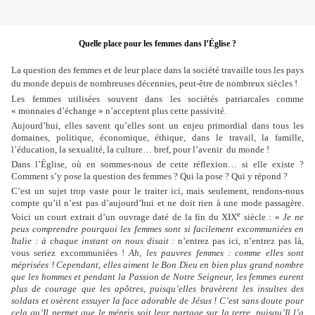
Quelle place pour les femmes dans l’Église ?
La question des femmes et de leur place dans la société travaille tous les pays
du monde depuis de nombreuses décennies, peut-être de nombreux siècles !
Les femmes utilisées souvent dans les sociétés patriarcales comme
« monnaies d’échange » n’acceptent plus cette passivité.
Aujourd’hui, elles savent qu’elles sont un enjeu primordial dans tous les
domaines, politique, économique, éthique, dans le travail, la famille,
l’éducation, la sexualité, la culture… bref, pour l’avenir
du monde !
Dans l’Église, où en sommes-nous de cette réflexion… si elle existe ?
Comment s’y pose la question des femmes ? Qui la pose ? Qui y répond ?
C’est un sujet trop vaste pour le traiter ici, mais seulement, rendons-nous
compte qu’il n’est pas d’aujourd’hui et ne doit rien à une mode passagère.
e
Voici un court extrait d’un ouvrage daté de la fin du XIX
siècle : «
Je ne
peux comprendre pourquoi les femmes sont si facilement excommuniées en
Italie : à chaque instant on nous disait :
n’entrez pas ici, n’entrez pas là,
vous seriez excommuniées !
Ah, les pauvres femmes : comme elles sont
méprisées ! Cependant, elles aiment le Bon Dieu en bien plus grand nombre
que les hommes et pendant la Passion de Notre Seigneur, les femmes eurent
plus de courage que les apôtres, puisqu’elles bravèrent les insultes des
soldats et osèrent essuyer la face adorable de Jésus ! C’est sans doute pour
cela qu’Il permet que le mépris soit leur partage sur la terre, puisqu’Il l’a