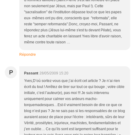
non seulement par Jésus, mais par Paul !). Cette
"sacralisation" de l'institution dépasse tout ce que les papes
eux- mêmes ont pu dire, conscients que "reformata", elle
reste "semper reformanda".Donc, croyez-moi, Passant, ne
répondez plus (Jésus lui-même s'est tu devant Pilate), vous
ferez un acte charitable en laissant Yves libre d'avoir raison,
même contre toute raison …
Répondre
P
Passant
28/05/2009 15:20
Yves,D’où sortez-vous que j’ai écrit cet article ? Je n’ai rien
écrit du tout ! Arrêtez de tirer sur tout ce qui bouge ; votre cible
initiale, c’est l’auteur(e), pas moi !!! Je suis intervenu
uniquement pour calmer vos ardeurs macho-
torquemadesques…Est-il vraiment besoin de dire ce que ce
blog n’est pas ? Je ne sais pas si les responsables de ce blog
auraient assez de place pour l'écrire : intolérants, sûrs de leur
Vérité, prosélytes, injurieux, machistes, fondamentalistes et
j’en oublie… Ce qu’ils sont est largement suffisant pour le
lecteur que je suis.Avez-vous pris la peine leur bannière : «