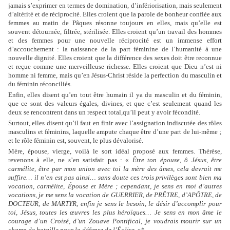
jamais s’exprimer en termes de domination, d’infériorisation, mais seulement
d’altérité et de réciprocité. Elles croient que la parole de bonheur confiée aux
femmes au matin de Pâques résonne toujours en elles, mais qu’elle est
souvent détournée, filtrée, stérilisée. Elles croient qu’un travail des hommes
et des femmes pour une nouvelle réciprocité est un immense effort
d’accouchement : la naissance de la part féminine de l’humanité à une
nouvelle dignité. Elles croient que la différence des sexes doit être reconnue
et reçue comme une merveilleuse richesse. Elles croient que Dieu n’est ni
homme ni femme, mais qu’en Jésus-Christ réside la perfection du masculin et
du féminin réconciliés.
Enfin, elles disent qu’en tout être humain il ya du masculin et du féminin,
que ce sont des valeurs égales, divines, et que c’est seulement quand les
deux se rencontrent dans un respect total,qu’il peut y avoir fécondité.
Surtout, elles disent qu’il faut en finir avec l’assignation indiscutée des rôles
masculins et féminins, laquelle ampute chaque être d’une part de lui-même ;
et le rôle féminin est, souvent, le plus dévalorisé.
Mère, épouse, vierge, voilà le sort idéal proposé aux femmes. Thérèse,
revenons à elle, ne s’en satisfait pas : «
Être ton épouse, ô Jésus, être
carmélite, être par mon union avec toi la mère des âmes, cela devrait me
suffire… il n’en est pas ainsi… sans doute ces trois privilèges sont bien ma
vocation, carmélite, Épouse et Mère ; cependant, je sens en moi d’autres
vocations, je me sens la vocation de GUERRIER, de PRÊTRE, d’APÔTRE, de
DOCTEUR, de MARTYR, enfin je sens le besoin, le désir d’accomplir pour
toi, Jésus, toutes les œuvres les plus héroïques… Je sens en mon âme le
courage d’un Croisé, d’un Zouave Pontifical, je voudrais mourir sur un
champ de bataille pour la défense de l’Église.
»*