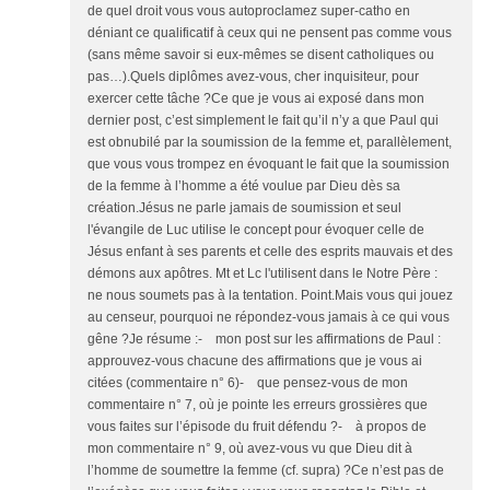
de quel droit vous vous autoproclamez super-catho en
déniant ce qualificatif à ceux qui ne pensent pas comme vous
(sans même savoir si eux-mêmes se disent catholiques ou
pas…).Quels diplômes avez-vous, cher inquisiteur, pour
exercer cette tâche ?Ce que je vous ai exposé dans mon
dernier post, c’est simplement le fait qu’il n’y a que Paul qui
est obnubilé par la soumission de la femme et, parallèlement,
que vous vous trompez en évoquant le fait que la soumission
de la femme à l’homme a été voulue par Dieu dès sa
création.Jésus ne parle jamais de soumission et seul
l'évangile de Luc utilise le concept pour évoquer celle de
Jésus enfant à ses parents et celle des esprits mauvais et des
démons aux apôtres. Mt et Lc l'utilisent dans le Notre Père :
ne nous soumets pas à la tentation. Point.Mais vous qui jouez
au censeur, pourquoi ne répondez-vous jamais à ce qui vous
gêne ?Je résume :- mon post sur les affirmations de Paul :
approuvez-vous chacune des affirmations que je vous ai
citées (commentaire n° 6)- que pensez-vous de mon
commentaire n° 7, où je pointe les erreurs grossières que
vous faites sur l’épisode du fruit défendu ?- à propos de
mon commentaire n° 9, où avez-vous vu que Dieu dit à
l’homme de soumettre la femme (cf. supra) ?Ce n’est pas de