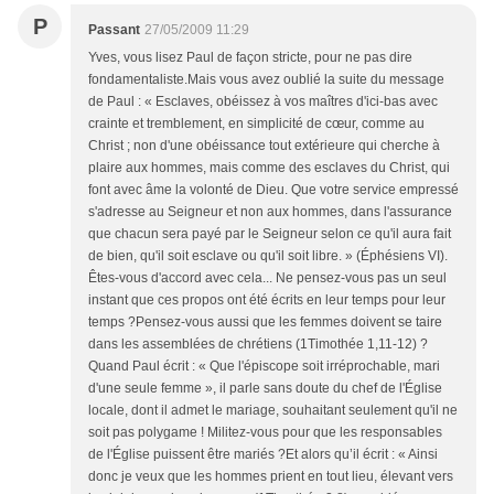
P
Passant
27/05/2009 11:29
Yves, vous lisez Paul de façon stricte, pour ne pas dire
fondamentaliste.Mais vous avez oublié la suite du message
de Paul : « Esclaves, obéissez à vos maîtres d'ici-bas avec
crainte et tremblement, en simplicité de cœur, comme au
Christ ; non d'une obéissance tout extérieure qui cherche à
plaire aux hommes, mais comme des esclaves du Christ, qui
font avec âme la volonté de Dieu. Que votre service empressé
s'adresse au Seigneur et non aux hommes, dans l'assurance
que chacun sera payé par le Seigneur selon ce qu'il aura fait
de bien, qu'il soit esclave ou qu'il soit libre. » (Éphésiens VI).
Êtes-vous d'accord avec cela... Ne pensez-vous pas un seul
instant que ces propos ont été écrits en leur temps pour leur
temps ?Pensez-vous aussi que les femmes doivent se taire
dans les assemblées de chrétiens (1Timothée 1,11-12) ?
Quand Paul écrit : « Que l'épiscope soit irréprochable, mari
d'une seule femme », il parle sans doute du chef de l'Église
locale, dont il admet le mariage, souhaitant seulement qu'il ne
soit pas polygame ! Militez-vous pour que les responsables
de l'Église puissent être mariés ?Et alors qu’il écrit : « Ainsi
donc je veux que les hommes prient en tout lieu, élevant vers