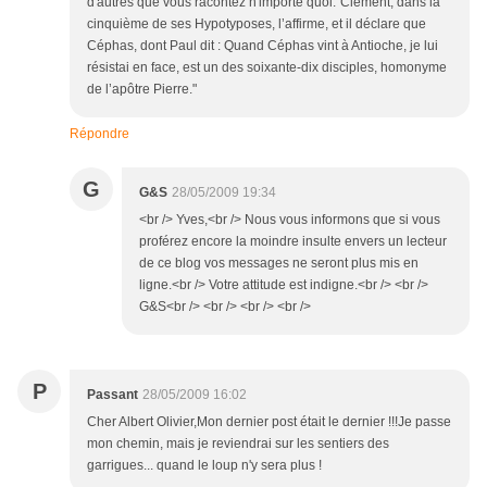
d'autres que vous racontez n'importe quoi."Clément, dans la
cinquième de ses Hypotyposes, l’affirme, et il déclare que
Céphas, dont Paul dit : Quand Céphas vint à Antioche, je lui
résistai en face, est un des soixante-dix disciples, homonyme
de l’apôtre Pierre."
Répondre
G
G&S
28/05/2009 19:34
<br /> Yves,<br /> Nous vous informons que si vous
proférez encore la moindre insulte envers un lecteur
de ce blog vos messages ne seront plus mis en
ligne.<br /> Votre attitude est indigne.<br /> <br />
G&S<br /> <br /> <br /> <br />
P
Passant
28/05/2009 16:02
Cher Albert Olivier,Mon dernier post était le dernier !!!Je passe
mon chemin, mais je reviendrai sur les sentiers des
garrigues... quand le loup n'y sera plus !