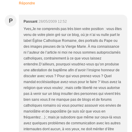
Répondre
P
Passant
28/05/2009 12:52
Yves,Je ne comprends pas très bien votre position : vous êtes
venu de votre plein gré sur ce blog, où je n’ai vu nulle part le
label Église Catholique Romaine, des portraits du Pape ou
des images pieuses de la Vierge Marie. À ma connaissance
ni l’auteur de l’article ni moi ne nous sommes autoproclamés
catholiques, contrairement à ce que vous laissez
entendre.D’ailleurs, pourquoi voudriez-vous qu’on produise
une attestation de baptême afin d’avoir l’insigne honneur de
discuter avec vous ? Pour qui vous prenez-vous ? Quel
mandat ecclésiastique avez-vous pour le faire ? Vous avez la
religion que vous voulez ; mais cette liberté ne vous autorise
pas à venir sur un blog insulter des personnes qui vivent très
bien sans vous.Il ne manque pas de blogs et de forums
catholiques romains où vous pourriez assouvir vos envies de
mariolâtrie et de papolâtrie (je suis sûr que vous en
fréquentez…) ; mais je subodore que même sur ceux-là vous
avez quelques problèmes de communication avec les autres
internautes dont aucun, à vos yeux, ne doit mériter d’être