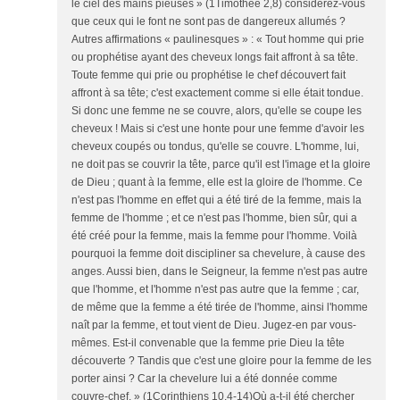
le ciel des mains pieuses » (1Timothée 2,8) considérez-vous
que ceux qui le font ne sont pas de dangereux allumés ?
Autres affirmations « paulinesques » : « Tout homme qui prie
ou prophétise ayant des cheveux longs fait affront à sa tête.
Toute femme qui prie ou prophétise le chef découvert fait
affront à sa tête; c'est exactement comme si elle était tondue.
Si donc une femme ne se couvre, alors, qu'elle se coupe les
cheveux ! Mais si c'est une honte pour une femme d'avoir les
cheveux coupés ou tondus, qu'elle se couvre. L'homme, lui,
ne doit pas se couvrir la tête, parce qu'il est l'image et la gloire
de Dieu ; quant à la femme, elle est la gloire de l'homme. Ce
n'est pas l'homme en effet qui a été tiré de la femme, mais la
femme de l'homme ; et ce n'est pas l'homme, bien sûr, qui a
été créé pour la femme, mais la femme pour l'homme. Voilà
pourquoi la femme doit discipliner sa chevelure, à cause des
anges. Aussi bien, dans le Seigneur, la femme n'est pas autre
que l'homme, et l'homme n'est pas autre que la femme ; car,
de même que la femme a été tirée de l'homme, ainsi l'homme
naît par la femme, et tout vient de Dieu. Jugez-en par vous-
mêmes. Est-il convenable que la femme prie Dieu la tête
découverte ? Tandis que c'est une gloire pour la femme de les
porter ainsi ? Car la chevelure lui a été donnée comme
couvre-chef. » (1Corinthiens 10,4-14)Où a-t-il été chercher