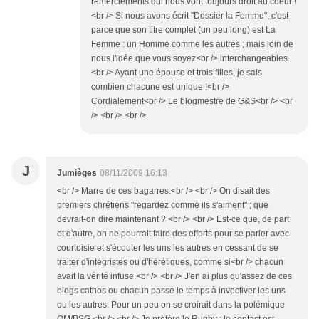
remerciements qui nous vont toujours droit au coeur !
<br /> Si nous avons écrit "Dossier la Femme", c'est
parce que son titre complet (un peu long) est La
Femme : un Homme comme les autres ; mais loin de
nous l'idée que vous soyez<br /> interchangeables.
<br /> Ayant une épouse et trois filles, je sais
combien chacune est unique !<br />
Cordialement<br /> Le blogmestre de G&S<br /> <br
/> <br /> <br />
J
Jumièges
08/11/2009 16:13
<br /> Marre de ces bagarres.<br /> <br /> On disait des
premiers chrétiens "regardez comme ils s'aiment" ; que
devrait-on dire maintenant ? <br /> <br /> Est-ce que, de part
et d'autre, on ne pourrait faire des efforts pour se parler avec
courtoisie et s'écouter les uns les autres en cessant de se
traiter d'intégristes ou d'hérétiques, comme si<br /> chacun
avait la vérité infuse.<br /> <br /> J'en ai plus qu'assez de ces
blogs cathos ou chacun passe le temps à invectiver les uns
ou les autres. Pour un peu on se croirait dans la polémique
OM/PSG.<br /> <br /> Je préfère le Rugby : le contact est