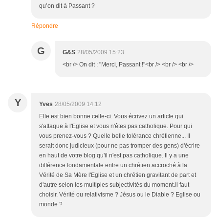
qu’on dit à Passant ?
Répondre
G
G&S
28/05/2009 15:23
<br /> On dit : "Merci, Passant !"<br /> <br /> <br />
Y
Yves
28/05/2009 14:12
Elle est bien bonne celle-ci. Vous écrivez un article qui
s'attaque à l'Eglise et vous n'êtes pas catholique. Pour qui
vous prenez-vous ? Quelle belle tolérance chrétienne... Il
serait donc judicieux (pour ne pas tromper des gens) d'écrire
en haut de votre blog qu'il n'est pas catholique. Il y a une
différence fondamentale entre un chrétien accroché à la
Vérité de Sa Mère l'Eglise et un chrétien gravitant de part et
d'autre selon les multiples subjectivités du moment.Il faut
choisir. Vérité ou relativisme ? Jésus ou le Diable ? Eglise ou
monde ?