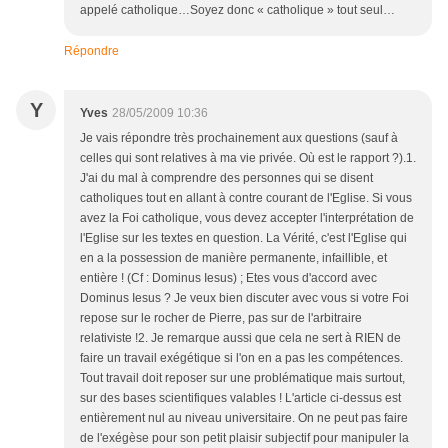
appelé catholique…Soyez donc « catholique » tout seul…
Répondre
Y
Yves
28/05/2009 10:36
Je vais répondre très prochainement aux questions (sauf à
celles qui sont relatives à ma vie privée. Où est le rapport ?).1.
J'ai du mal à comprendre des personnes qui se disent
catholiques tout en allant à contre courant de l'Eglise. Si vous
avez la Foi catholique, vous devez accepter l'interprétation de
l'Eglise sur les textes en question. La Vérité, c'est l'Eglise qui
en a la possession de manière permanente, infaillible, et
entière ! (Cf : Dominus Iesus) ; Etes vous d'accord avec
Dominus Iesus ? Je veux bien discuter avec vous si votre Foi
repose sur le rocher de Pierre, pas sur de l'arbitraire
relativiste !2. Je remarque aussi que cela ne sert à RIEN de
faire un travail exégétique si l'on en a pas les compétences.
Tout travail doit reposer sur une problématique mais surtout,
sur des bases scientifiques valables ! L'article ci-dessus est
entièrement nul au niveau universitaire. On ne peut pas faire
de l'exégèse pour son petit plaisir subjectif pour manipuler la