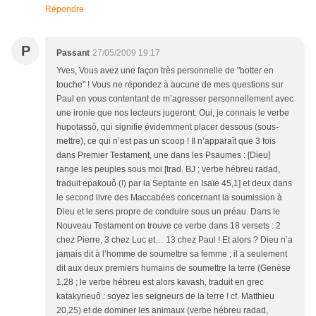
Répondre
P
Passant
27/05/2009 19:17
Yves, Vous avez une façon très personnelle de "botter en
touche" ! Vous ne répondez à aucune de mes questions sur
Paul en vous contentant de m’agresser personnellement avec
une ironie que nos lecteurs jugeront. Oui, je connais le verbe
hupotassô, qui signifie évidemment placer dessous (sous-
mettre), ce qui n’est pas un scoop ! Il n’apparaît que 3 fois
dans Premier Testament, une dans les Psaumes : [Dieu]
range les peuples sous moi [trad. BJ ; verbe hébreu radad,
traduit epakouô (!) par la Septante en Isaïe 45,1] et deux dans
le second livre des Maccabées concernant la soumission à
Dieu et le sens propre de conduire sous un préau. Dans le
Nouveau Testament on trouve ce verbe dans 18 versets : 2
chez Pierre, 3 chez Luc et… 13 chez Paul ! Et alors ? Dieu n’a
jamais dit à l’homme de soumettre sa femme ; il a seulement
dit aux deux premiers humains de soumettre la terre (Genèse
1,28 ; le verbe hébreu est alors kavash, traduit en grec
katakyrieuô : soyez les seigneurs de la terre ! cf. Matthieu
20,25) et de dominer les animaux (verbe hébreu radad,