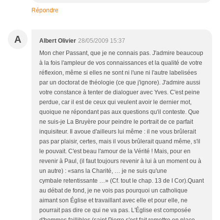
Répondre
A
Albert Olivier
28/05/2009 15:37
Mon cher Passant, que je ne connais pas. J'admire beaucoup
à la fois l'ampleur de vos connaissances et la qualité de votre
réflexion, même si elles ne sont ni l'une ni l'autre labelisées
par un doctorat de théologie (ce que j'ignore). J'admire aussi
votre constance à tenter de dialoguer avec Yves. C'est peine
perdue, car il est de ceux qui veulent avoir le dernier mot,
quoique ne répondant pas aux questions qu'il conteste. Que
ne suis-je La Bruyère pour peindre le portrait de ce parfait
inquisiteur. Il avoue d'ailleurs lui même : il ne vous brûlerait
pas par plaisir, certes, mais il vous brûlerait quand même, s'il
le pouvait. C'est beau l'amour de la Vérité ! Mais, pour en
revenir à Paul, (il faut toujours revenir à lui à un moment ou à
un autre) : «sans la Charité, … je ne suis qu'une
cymbale retentissante …» (Cf. tout le chap. 13 de I Cor).Quant
au débat de fond, je ne vois pas pourquoi un catholique
aimant son Église et travaillant avec elle et pour elle, ne
pourrait pas dire ce qui ne va pas. L'Église est composée
d'hommes faillibles (saint Pierre s'est fait remettre en place