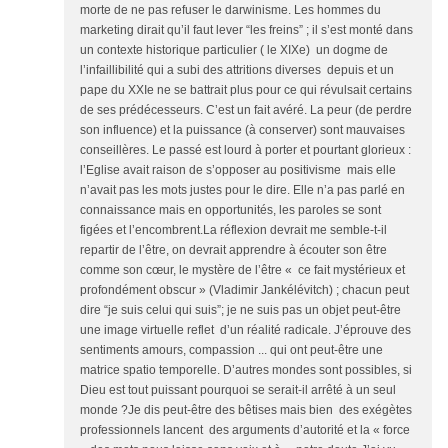
morte de ne pas refuser le darwinisme. Les hommes du
marketing dirait qu’il faut lever “les freins” ; il s’est monté dans
un contexte historique particulier ( le XIXe) un dogme de
l’infaillibilité qui a subi des attritions diverses depuis et un
pape du XXIe ne se battrait plus pour ce qui révulsait certains
de ses prédécesseurs. C’est un fait avéré. La peur (de perdre
son influence) et la puissance (à conserver) sont mauvaises
conseillères. Le passé est lourd à porter et pourtant glorieux :
l’Eglise avait raison de s’opposer au positivisme mais elle
n’avait pas les mots justes pour le dire. Elle n’a pas parlé en
connaissance mais en opportunités, les paroles se sont
figées et l’encombrent.La réflexion devrait me semble-t-il
repartir de l’être, on devrait apprendre à écouter son être
comme son cœur, le mystère de l’être « ce fait mystérieux et
profondément obscur » (Vladimir Jankélévitch) ; chacun peut
dire “je suis celui qui suis”; je ne suis pas un objet peut-être
une image virtuelle reflet d’un réalité radicale. J’éprouve des
sentiments amours, compassion ... qui ont peut-être une
matrice spatio temporelle. D’autres mondes sont possibles, si
Dieu est tout puissant pourquoi se serait-il arrêté à un seul
monde ?Je dis peut-être des bêtises mais bien des exégètes
professionnels lancent des arguments d’autorité et la « force