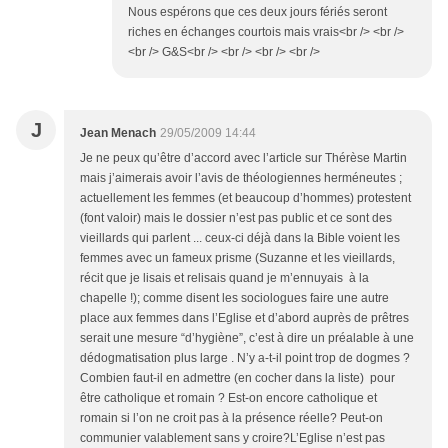
Nous espérons que ces deux jours fériés seront
riches en échanges courtois mais vrais<br /> <br />
<br /> G&S<br /> <br /> <br /> <br />
J
Jean Menach
29/05/2009 14:44
Je ne peux qu’être d’accord avec l’article sur Thérèse Martin
mais j’aimerais avoir l’avis de théologiennes herméneutes ;
actuellement les femmes (et beaucoup d’hommes) protestent
(font valoir) mais le dossier n’est pas public et ce sont des
vieillards qui parlent ... ceux-ci déjà dans la Bible voient les
femmes avec un fameux prisme (Suzanne et les vieillards,
récit que je lisais et relisais quand je m’ennuyais à la
chapelle !); comme disent les sociologues faire une autre
place aux femmes dans l’Eglise et d’abord auprès de prêtres
serait une mesure “d’hygiène”, c’est à dire un préalable à une
dédogmatisation plus large . N’y a-t-il point trop de dogmes ?
Combien faut-il en admettre (en cocher dans la liste) pour
être catholique et romain ? Est-on encore catholique et
romain si l’on ne croit pas à la présence réelle? Peut-on
communier valablement sans y croire?L’Eglise n’est pas