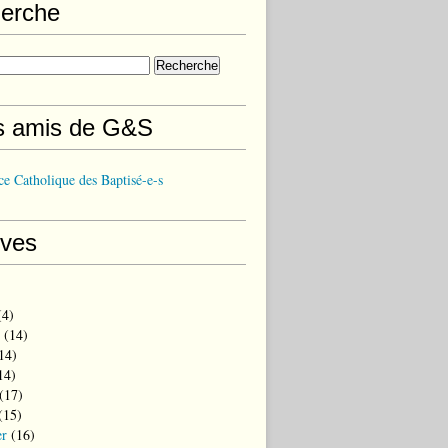
erche
s amis de G&S
e Catholique des Baptisé-e-s
ives
4)
(14)
14)
14)
(17)
(15)
er
(16)