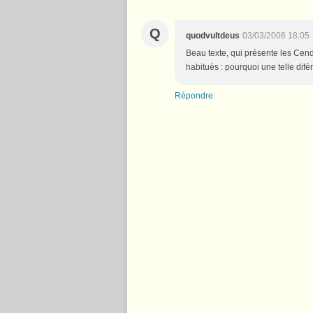
Q
quodvultdeus
03/03/2006 18:05
Beau texte, qui présente les Cend
habitués : pourquoi une telle dif
Répondre