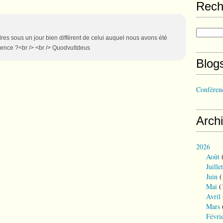
Rech
res sous un jour bien différent de celui auquel nous avons été
érence ?<br /> <br /> Quodvultdeus
Blog
Conférenc
Arch
2026
Août
(
Juillet
Juin
(
Mai
(
Avril
Mars
Févri