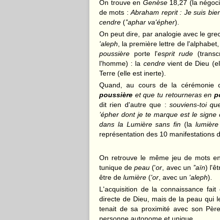
On trouve en
Genèse
18,27 (la négoci
de mots :
Abraham reprit : Je suis bie
cendre
(
’’aphar va'épher
).
On peut dire, par analogie avec le gre
'aleph
, la première lettre de l'alphabet
poussière
porte l'
esprit rude
(transc
l'homme) : la
cendre
vient de Dieu (el
Terre (elle est inerte).
Quand, au cours de la cérémonie
poussière
et que tu retourneras en
p
dit rien d'autre que :
souviens-toi qu
’épher dont je te marque est le signe d
dans la Lumière sans fin
(la
lumière
représentation des 10 manifestations de
On retrouve le même jeu de mots en
tunique de
peau
('
or
, avec un
’’aïn
) l'ê
être de
lumière
(
'or
, avec un
'aleph
).
L'acquisition de la connaissance fai
directe de Dieu, mais de la peau qui l
tenait de sa proximité avec son Pèr
personne autonome et unique.