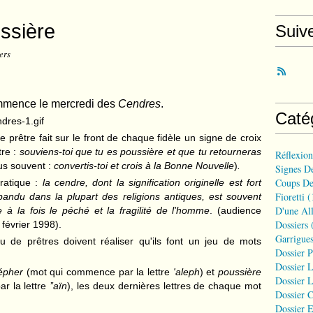
ussière
Suiv
ers
mence le mercredi des
Cendres
.
Caté
e prêtre fait sur le front de chaque fidèle un signe de croix
tre :
souviens-toi que tu es poussière et que tu retourneras
Réflexio
lus souvent :
convertis-toi et crois à la Bonne Nouvelle
)
.
Signes D
Coups De
pratique :
la cendre, dont la signification originelle est fort
Fioretti
(
pandu dans la plupart des religions antiques, est souvent
D'une All
 à la fois le péché et la fragilité de l'homme
. (audience
Dossiers
(
février 1998).
Garrigues
eu de prêtres doivent réaliser qu'ils font un jeu de mots
Dossier 
Dossier L
épher
(mot qui commence par la lettre
'aleph
) et
poussière
Dossier L
r la lettre
’’aïn
), les deux dernières lettres de chaque mot
Dossier C
Dossier E