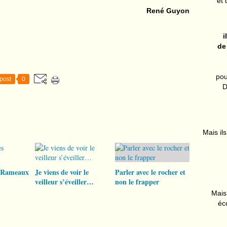
et 
René Guyon
i
de
pou
post
0
D
Mais ils
 Rameaux
Je viens de voir le
Parler avec le rocher et
veilleur s’éveiller…
non le frapper
Mais 
éc