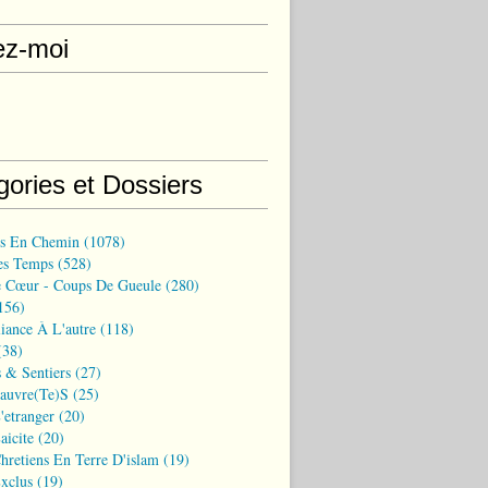
ez-moi
gories et Dossiers
ns En Chemin
(1078)
es Temps
(528)
 Cœur - Coups De Gueule
(280)
156)
iance À L'autre
(118)
38)
 & Sentiers
(27)
Pauvre(te)s
(25)
'etranger
(20)
aicite
(20)
hretiens En Terre D'islam
(19)
xclus
(19)