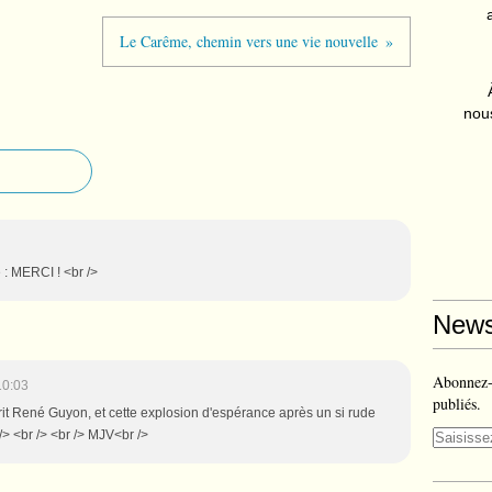
Le Carême, chemin vers une vie nouvelle
nous
 : MERCI ! <br />
News
Abonnez-v
10:03
publiés.
crit René Guyon, et cette explosion d'espérance après un si rude
/> <br /> <br /> MJV<br />