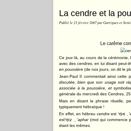
La cendre et la po
Publié le
21 février 2007
par Garrigues et Senti
Le carême com
Ce jour-là, au cours de la cérémonie, l
avec des cendres, en lui disant peut-ê
en poussière
(de nos jours, on dit le p
Jean-Paul II commentait ainsi cette 
discutée, bien que son usage soit ré
associée à la poussière, et symbolise
générale du mercredi des Cendres, 25 
Mais en disant la phrase rituelle, p
typiquement hébraïque !
En effet, en hébreu
cendre
est
אֵפֶר
,
'
est
עָפָר
,
’aphar
(mot qui commence pa
étant les mêmes.