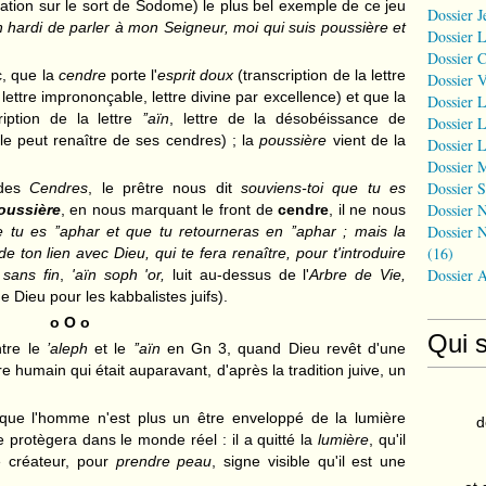
ation sur le sort de Sodome) le plus bel exemple de ce jeu
Dossier J
n hardi de parler à mon Seigneur, moi qui suis poussière et
Dossier 
Dossier 
c, que la
cendre
porte l'
esprit doux
(transcription de la lettre
Dossier 
, lettre imprononçable, lettre divine par excellence) et que la
Dossier L
ription de la lettre
’’aïn
, lettre de la désobéissance de
Dossier L
le peut renaître de ses cendres) ; la
poussière
vient de la
Dossier L
Dossier 
Dossier S
 des
Cendres
, le prêtre nous dit
souviens-toi que tu es
Dossier N
oussière
, en nous marquant le front de
cendre
, il ne nous
Dossier N
e tu es ’’aphar et que tu retourneras en ’’aphar ; mais la
(16)
e ton lien avec Dieu, qui te fera renaître, pour t'introduire
Dossier 
 sans fin
,
'aïn soph 'or,
luit au-dessus de l'
Arbre de Vie,
 Dieu pour les kabbalistes juifs).
o O o
Qui 
tre le
’aleph
et le
’’aïn
en Gn 3, quand Dieu revêt d'une
tre humain qui était auparavant, d'après la tradition juive, un
t que l'homme n'est plus un être enveloppé de la lumière
d
e protègera dans le monde réel : il a quitté la
lumière
, qu'il
e créateur, pour
prendre
peau
, signe visible qu'il est une