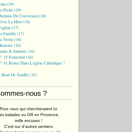
esus
(19)
Le Peche
(19)
Chemins De Conversion
(18)
Vivre La Mort
(18)
'eglise
(17)
a Famille
(17)
a Verite
(16)
Memoire
(16)
aints & Saintete
(16)
° 35 Fraternité
(16)
° 41 Rester Dans L'eglise Catholique ?
A Bout De Souffle
(15)
sommes-nous ?
Pour ceux qui chercheraient ici
es balades ou GR en Provence,
mille excuses !
C’est sur d’autres sentiers