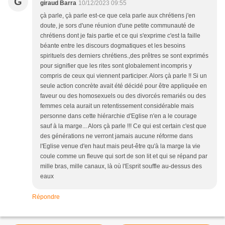
G
giraud Barra
10/12/2023 09:55
çà parle, çà parle est-ce que cela parle aux chrétiens j'en
doute, je sors d'une réunion d'une petite communauté de
chrétiens dont je fais partie et ce qui s'exprime c'est la faille
béante entre les discours dogmatiques et les besoins
spirituels des derniers chrétiens.,des prêtres se sont exprimés
pour signifier que les rites sont globalement incompris y
compris de ceux qui viennent participer. Alors çà parle !! Si un
seule action concrète avait été décidé pour être appliquée en
faveur ou des homosexuels ou des divorcés remariés ou des
femmes cela aurait un retentissement considérable mais
personne dans cette hiérarchie d'Eglise n'en a le courage
sauf à la marge... Alors çà parle !!! Ce qui est certain c'est que
des générations ne verront jamais aucune réforme dans
l'Eglise venue d'en haut mais peut-être qu'à la marge la vie
coule comme un fleuve qui sort de son lit et qui se répand par
mille bras, mille canaux, là où l'Esprit souffle au-dessus des
eaux
Répondre