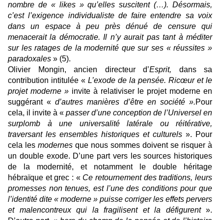
nombre de « likes » qu’elles suscitent (…). Désormais,
c’est l’exigence individualiste de faire entendre sa voix
dans un espace à peu près dénué de censure qui
menacerait la démocratie. Il n’y aurait pas tant à méditer
sur les ratages de la modernité que sur ses « réussites »
paradoxales
» (5).
Olivier Mongin, ancien directeur d’
Esprit,
dans sa
contribution intitulée «
L’exode de la pensée. Ricœur et le
projet moderne »
invite à relativiser le projet moderne en
suggérant «
d’autres manières d’être en société ».
Pour
cela, il invite à «
passer d’une conception de l’Universel en
surplomb à une universalité latérale ou réitérative,
traversant les ensembles historiques et culturels
». Pour
cela les
modernes
que nous sommes doivent se risquer à
un double exode. D’une part vers les sources historiques
de la modernité, et notamment le double héritage
hébraïque et grec : «
Ce retournement des traditions, leurs
promesses non tenues, est l’une des conditions pour que
l’identité dite « moderne » puisse corriger les effets pervers
et malencontreux qui la fragilisent et la défigurent
».