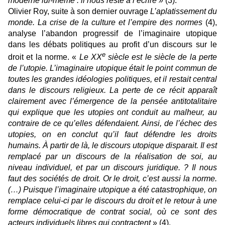
moderne lui-même : il nous reste à l’écrire »
(3).
Olivier Roy, suite à son dernier ouvrage
L’aplatissement du
monde. La crise de la culture et l’empire des normes
(4),
analyse l’abandon progressif de l’imaginaire utopique
dans les débats politiques au profit d’un discours sur le
e
droit et la norme.
«
Le XX
siècle est le siècle de la perte
de l’utopie. L’imaginaire utopique était le point commun de
toutes les grandes idéologies politiques, et il restait central
dans le discours religieux. La perte de ce récit apparaît
clairement avec l’émergence de la pensée antitotalitaire
qui explique que les utopies ont conduit au malheur, au
contraire de ce qu’elles défendaient. Ainsi, de l’échec des
utopies, on en conclut qu’il faut défendre les droits
humains. À partir de là, le discours utopique disparait. Il est
remplacé par un discours de la réalisation de soi, au
niveau individuel, et par un discours juridique. ? Il nous
faut des sociétés de droit. Or le droit, c’est aussi la norme.
(…) Puisque l’imaginaire utopique a été catastrophique, on
remplace celui-ci par le discours du droit et le retour à une
forme démocratique de contrat social, où ce sont des
acteurs individuels libres qui contractent
» (4).