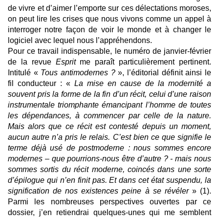
de vivre et d’aimer l’emporte sur ces délectations moroses,
on peut lire les crises que nous vivons comme un appel à
interroger notre façon de voir le monde et à changer le
logiciel avec lequel nous l’appréhendons.
Pour ce travail indispensable, le numéro de janvier-février
de la revue
Esprit
me paraît particulièrement pertinent.
Intitulé «
Tous antimodernes ?
», l’éditorial définit ainsi le
fil conducteur : «
La mise en cause de la modernité a
souvent pris la forme de la fin d’un récit, celui d’une raison
instrumentale triomphante émancipant l’homme de toutes
les dépendances, à commencer par celle de la nature.
Mais alors que ce récit est contesté depuis un moment,
aucun autre n’a pris le relais. C’est bien ce que signifie le
terme déjà usé de postmoderne : nous sommes encore
modernes – que pourrions-nous être d’autre ? - mais nous
sommes sortis du récit moderne, coincés dans une sorte
d’épilogue qui n’en finit pas. Et dans cet état suspendu, la
signification de nos existences peine à se révéler
» (1).
Parmi les nombreuses perspectives ouvertes par ce
dossier, j’en retiendrai quelques-unes qui me semblent