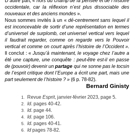
D’autre part, «
hors du champ de la pensée et de l’histoire
occidentale, car la réflexion n’est plus dissociable des
nouveaux et des anciens mondes
».
Nous sommes invités à un «
dé-centrement sans lequel il
est inconcevable de sortir d’une représentation en termes
d’universel de surplomb, cet universel vertical vers lequel
il faudrait regarder, comme on regarde vers le Pouvoir
vertical et comme on court après l’histoire de l’Occident ».
Il conclut : «
Jusqu’à maintenant, le voyage chez l’autre a
été une capture, une conquête : peut-être est-il en passe
de (pouvoir) devenir un
partage
qui ne sonne pas le tocsin
de l’esprit critique dont l’Europe a écrit une part, mais une
part seulement de l’histoire ? »
(6 p. 78-82).
Bernard Ginisty
Revue
Esprit
,
janvier-février 2023, page 5.
Id
. pages 40-42.
Id
. page 44.
Id
. page 106.
Id
. pages 40-41.
Id
pages 78-82.