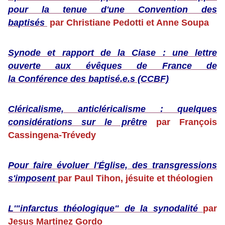
pour
l
a tenu
e
d'une Convention des
b
a
ptisé
s
par Christiane Pe
dot
ti et Anne Soupa
Synode et rapport de la Ciase : une lettre
ouverte aux évêques de France de
la Conférence des baptisé.e.s (CCBF)
Cléricalisme, anticléricalisme :
quelques
considérations sur le prêtre
par François
Cassingena-Trévedy
Pour faire évoluer l'Église,
des transgressions
s'imposent
par Paul Tihon, jésuite et théologien
L'"infarctus théologique" de la synodalité
par
Jesus Martinez Gordo