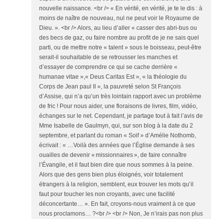
nouvelle naissance. <br /> « En vérité, en vérité, je te le dis : à
moins de naître de nouveau, nul ne peut voir le Royaume de
Dieu. ». <br /> Alors, au lieu d’aller « casser des abri-bus ou
des becs de gaz, ou faire nombre au profit de je ne sais quel
parti, ou de mettre notre « talent » sous le boisseau, peut-être
serait-il souhaitable de se retrousser les manches et
d’essayer de comprendre ce qui se cache derrière «
humanae vitae »,« Deus Caritas Est », « la théologie du
Corps de Jean paul II », la pauvreté selon St François
d’Assise, qui n’a qu’un très lointain rapport avec un problème
de fric ! Pour nous aider, une floraisons de livres, film, vidéo,
échanges sur le net. Cependant, je partage tout à fait l’avis de
Mme Isabelle de Gaulmyn, qui, sur son blog à la date du 2
septembre, et parlant du roman « Soif » d’Amélie Nothomb,
écrivait : « …Voilà des années que l’Église demande à ses
ouailles de devenir « missionnaires », de faire connaître
l’Évangile, et il faut bien dire que nous sommes à la peine.
Alors que des gens bien plus éloignés, voir totalement
étrangers à la religion, semblent, eux trouver les mots qu’il
faut pour toucher les non croyants, avec une facilité
déconcertante… ». En fait, croyons-nous vraiment à ce que
nous proclamons… ?<br /> <br /> Non, Je n’irais pas non plus