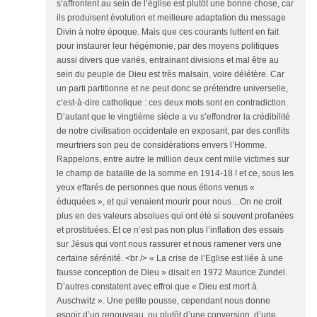
s’affrontent au sein de l’église est plutôt une bonne chose, car
ils produisent évolution et meilleure adaptation du message
Divin à notre époque. Mais que ces courants luttent en fait
pour instaurer leur hégémonie, par des moyens politiques
aussi divers que variés, entrainant divisions et mal être au
sein du peuple de Dieu est très malsain, voire délétère. Car
un parti partitionne et ne peut donc se prétendre universelle,
c’est-à-dire catholique : ces deux mots sont en contradiction.
D’autant que le vingtième siècle a vu s’effondrer la crédibilité
de notre civilisation occidentale en exposant, par des conflits
meurtriers son peu de considérations envers l’Homme.
Rappelons, entre autre le million deux cent mille victimes sur
le champ de bataille de la somme en 1914-18 ! et ce, sous les
yeux effarés de personnes que nous étions venus «
éduquées », et qui venaient mourir pour nous…On ne croit
plus en des valeurs absolues qui ont été si souvent profanées
et prostituées. Et ce n’est pas non plus l’inflation des essais
sur Jésus qui vont nous rassurer et nous ramener vers une
certaine sérénité. <br /> « La crise de l’Eglise est liée à une
fausse conception de Dieu » disait en 1972 Maurice Zundel.
D’autres constatent avec effroi que « Dieu est mort à
Auschwitz ». Une petite pousse, cependant nous donne
espoir d’un renouveau, ou plutôt d’une conversion, d’une