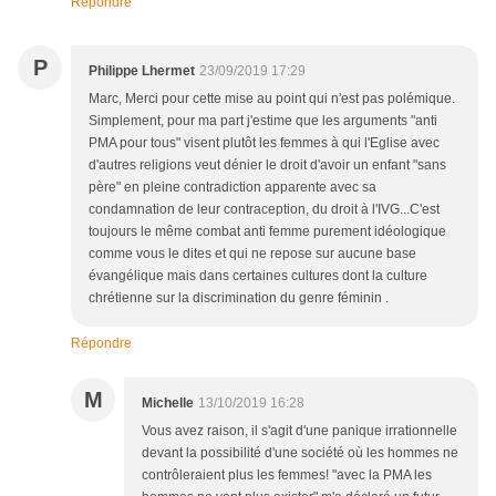
Répondre
P
Philippe Lhermet
23/09/2019 17:29
Marc, Merci pour cette mise au point qui n'est pas polémique.
Simplement, pour ma part j'estime que les arguments "anti
PMA pour tous" visent plutôt les femmes à qui l'Eglise avec
d'autres religions veut dénier le droit d'avoir un enfant "sans
père" en pleine contradiction apparente avec sa
condamnation de leur contraception, du droit à l'IVG...C'est
toujours le même combat anti femme purement idéologique
comme vous le dites et qui ne repose sur aucune base
évangélique mais dans certaines cultures dont la culture
chrétienne sur la discrimination du genre féminin .
Répondre
M
Michelle
13/10/2019 16:28
Vous avez raison, il s'agit d'une panique irrationnelle
devant la possibilité d'une société où les hommes ne
contrôleraient plus les femmes! "avec la PMA les