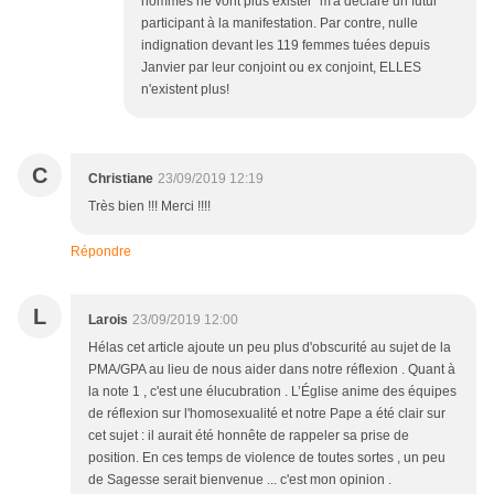
hommes ne vont plus exister" m'a déclaré un futur
participant à la manifestation. Par contre, nulle
indignation devant les 119 femmes tuées depuis
Janvier par leur conjoint ou ex conjoint, ELLES
n'existent plus!
C
Christiane
23/09/2019 12:19
Très bien !!! Merci !!!!
Répondre
L
Larois
23/09/2019 12:00
Hélas cet article ajoute un peu plus d'obscurité au sujet de la
PMA/GPA au lieu de nous aider dans notre réflexion . Quant à
la note 1 , c'est une élucubration . L’Église anime des équipes
de réflexion sur l'homosexualité et notre Pape a été clair sur
cet sujet : il aurait été honnête de rappeler sa prise de
position. En ces temps de violence de toutes sortes , un peu
de Sagesse serait bienvenue ... c'est mon opinion .