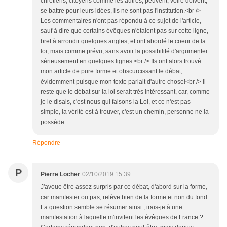
chrétiens, citoyens comme les autres, peuvent, voire doivent,
se battre pour leurs idées, ils ne sont pas l'institution.<br />
Les commentaires n'ont pas répondu à ce sujet de l'article,
sauf à dire que certains évêques n'étaient pas sur cette ligne,
bref à arrondir quelques angles, et ont abordé le coeur de la
loi, mais comme prévu, sans avoir la possibilité d'argumenter
sérieusement en quelques lignes.<br /> Ils ont alors trouvé
mon article de pure forme et obscurcissant le débat,
évidemment puisque mon texte parlait d'autre chose!<br /> Il
reste que le débat sur la loi serait très intéressant, car, comme
je le disais, c'est nous qui faisons la Loi, et ce n'est pas
simple, la vérité est à trouver, c'est un chemin, personne ne la
possède.
Répondre
P
Pierre Locher
02/10/2019 15:39
J'avoue être assez surpris par ce débat, d'abord sur la forme,
car manifester ou pas, relève bien de la forme et non du fond.
La question semble se résumer ainsi ; irais-je à une
manifestation à laquelle m'invitent les évêques de France ?