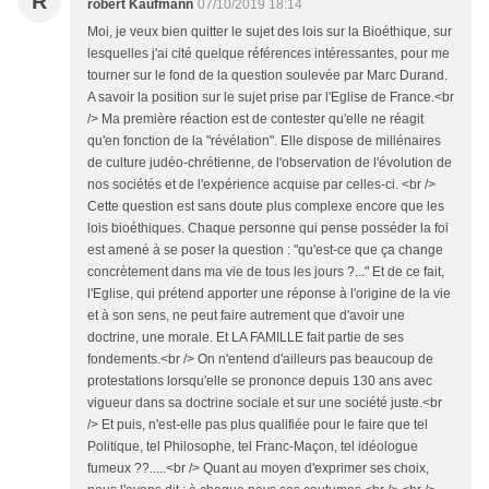
R
robert Kaufmann
07/10/2019 18:14
Moi, je veux bien quitter le sujet des lois sur la Bioéthique, sur
lesquelles j'ai cité quelque références intéressantes, pour me
tourner sur le fond de la question soulevée par Marc Durand.
A savoir la position sur le sujet prise par l'Eglise de France.<br
/> Ma première réaction est de contester qu'elle ne réagit
qu'en fonction de la "révélation". Elle dispose de millénaires
de culture judéo-chrétienne, de l'observation de l'évolution de
nos sociétés et de l'expérience acquise par celles-ci. <br />
Cette question est sans doute plus complexe encore que les
lois bioéthiques. Chaque personne qui pense posséder la foi
est amené à se poser la question : "qu'est-ce que ça change
concrètement dans ma vie de tous les jours ?..." Et de ce fait,
l'Eglise, qui prétend apporter une réponse à l'origine de la vie
et à son sens, ne peut faire autrement que d'avoir une
doctrine, une morale. Et LA FAMILLE fait partie de ses
fondements.<br /> On n'entend d'ailleurs pas beaucoup de
protestations lorsqu'elle se prononce depuis 130 ans avec
vigueur dans sa doctrine sociale et sur une société juste.<br
/> Et puis, n'est-elle pas plus qualifiée pour le faire que tel
Politique, tel Philosophe, tel Franc-Maçon, tel idéologue
fumeux ??.....<br /> Quant au moyen d'exprimer ses choix,