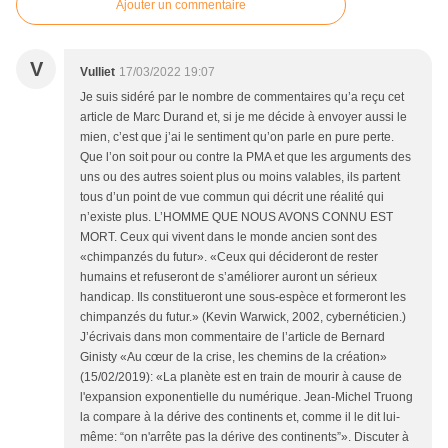
Ajouter un commentaire
V
Vulliet
17/03/2022 19:07
Je suis sidéré par le nombre de commentaires qu’a reçu cet
article de Marc Durand et, si je me décide à envoyer aussi le
mien, c’est que j’ai le sentiment qu’on parle en pure perte.
Que l’on soit pour ou contre la PMA et que les arguments des
uns ou des autres soient plus ou moins valables, ils partent
tous d’un point de vue commun qui décrit une réalité qui
n’existe plus. L’HOMME QUE NOUS AVONS CONNU EST
MORT. Ceux qui vivent dans le monde ancien sont des
«chimpanzés du futur». «Ceux qui décideront de rester
humains et refuseront de s’améliorer auront un sérieux
handicap. Ils constitueront une sous-espèce et formeront les
chimpanzés du futur.» (Kevin Warwick, 2002, cybernéticien.)
J’écrivais dans mon commentaire de l’article de Bernard
Ginisty «Au cœur de la crise, les chemins de la création»
(15/02/2019): «La planète est en train de mourir à cause de
l'expansion exponentielle du numérique. Jean-Michel Truong
la compare à la dérive des continents et, comme il le dit lui-
même: “on n'arrête pas la dérive des continents”». Discuter à