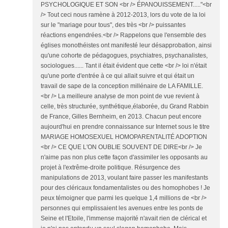
PSYCHOLOGIQUE ET SON <br /> ÉPANOUISSEMENT....."<br
/> Tout ceci nous ramène à 2012-2013, lors du vote de la loi
sur le "mariage pour tous", des très <br /> puissantes
réactions engendrées.<br /> Rappelons que l'ensemble des
églises monothéistes ont manifesté leur désapprobation, ainsi
qu'une cohorte de pédagogues, psychiatres, psychanalistes,
sociologues...... Tant il était évident que cette <br /> loi n'était
qu'une porte d'entrée à ce qui allait suivre et qui était un
travail de sape de la conception millénaire de LA FAMILLE.
<br /> La meilleure analyse de mon point de vue revient à
celle, très structurée, synthétique,élaborée, du Grand Rabbin
de France, Gilles Bernheim, en 2013. Chacun peut encore
aujourd'hui en prendre connaissance sur Internet sous le titre
MARIAGE HOMOSEXUEL HOMOPARENTALITÉ ADOPTION
<br /> CE QUE L'ON OUBLIE SOUVENT DE DIRE<br /> Je
n'aime pas non plus cette façon d'assimiler les opposants au
projet à l'extrême-droite politique. Résurgence des
manipulations de 2013, voulant faire passer les manifestants
pour des cléricaux fondamentalistes ou des homophobes ! Je
peux témoigner que parmi les quelque 1,4 millions de <br />
personnes qui emplissaient les avenues entre les ponts de
Seine et l'Etoile, l'immense majorité n'avait rien de clérical et