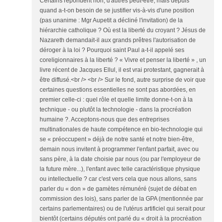
Certains répondent non, d'autres peut-être, mais depuis
quand a-t-on besoin de se justifier vis-à-vis d'une position
(pas unanime : Mgr Aupetit a décliné l'invitation) de la
hiérarchie catholique ? Où est la liberté du croyant ? Jésus de
Nazareth demandait-il aux grands prêtres l'autorisation de
déroger à la loi ? Pourquoi saint Paul a-t-il appelé ses
coreligionnaires à la liberté ? « Vivre et penser la liberté » , un
livre récent de Jacques Ellul, il est vrai protestant, gagnerait à
être diffusé.<br /> <br /> Sur le fond, autre surprise de voir que
certaines questions essentielles ne sont pas abordées, en
premier celle-ci : quel rôle et quelle limite donne-t-on à la
technique - ou plutôt la technologie - dans la procréation
humaine ?. Acceptons-nous que des entreprises
multinationales de haute compétence en bio-technologie qui
se « préoccupent » déjà de notre santé et notre bien-être,
demain nous invitent à programmer l'enfant parfait, avec ou
sans père, à la date choisie par nous (ou par l'employeur de
la future mère...), l'enfant avec telle caractéristique physique
ou intellectuelle ? car c'est vers cela que nous allons, sans
parler du « don » de gamètes rémunéré (sujet de débat en
commission des lois), sans parler de la GPA (mentionnée par
certains parlementaires) ou de l'utérus artificiel qui serait pour
bientôt (certains députés ont parlé du « droit à la procréation