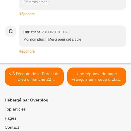
Fraternellement.
Répondre
C
Christiane
23/09/2019 11:40
Moi non plus !!! Merci pour cet article
Répondre
< À l'écoute de la Parole de
Une réponse du pape
Dieu dimanche 22
François au « coup d’État »
septembre
qui le vise : « Initier des
processus plutôt que
posséder des espaces » >
Hébergé par Overblog
Top articles
Pages
Contact