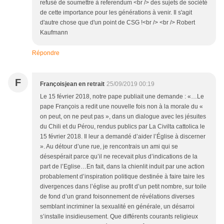
refusé de soumettre à referendum <br /> des sujets de société
de cette importance pour les générations à venir. Il s'agit
d'autre chose que d'un point de CSG !<br /> <br /> Robert
Kaufmann
Répondre
F
Françoisjean en retrait
25/09/2019 00:19
Le 15 février 2018, notre pape publiait une demande : «…Le
pape François a redit une nouvelle fois non à la morale du «
on peut, on ne peut pas », dans un dialogue avec les jésuites
du Chili et du Pérou, rendus publics par La Civilta cattolica le
15 février 2018. Il leur a demandé d’aider l’Église à discerner
». Au détour d’une rue, je rencontrais un ami qui se
désespérait parce qu’il ne recevait plus d’indications de la
part de l’Eglise…En fait, dans la chienlit induit par une action
probablement d’inspiration politique destinée à faire taire les
divergences dans l’église au profit d’un petit nombre, sur toile
de fond d’un grand foisonnement de révélations diverses
semblant incriminer la sexualité en générale, un désarroi
s’installe insidieusement. Que différents courants religieux