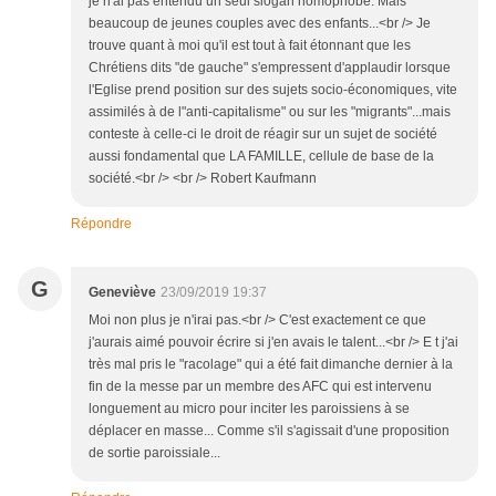
je n'ai pas entendu un seul slogan homophobe. Mais
beaucoup de jeunes couples avec des enfants...<br /> Je
trouve quant à moi qu'il est tout à fait étonnant que les
Chrétiens dits "de gauche" s'empressent d'applaudir lorsque
l'Eglise prend position sur des sujets socio-économiques, vite
assimilés à de l"anti-capitalisme" ou sur les "migrants"...mais
conteste à celle-ci le droit de réagir sur un sujet de société
aussi fondamental que LA FAMILLE, cellule de base de la
société.<br /> <br /> Robert Kaufmann
Répondre
G
Geneviève
23/09/2019 19:37
Moi non plus je n'irai pas.<br /> C'est exactement ce que
j'aurais aimé pouvoir écrire si j'en avais le talent...<br /> E t j'ai
très mal pris le "racolage" qui a été fait dimanche dernier à la
fin de la messe par un membre des AFC qui est intervenu
longuement au micro pour inciter les paroissiens à se
déplacer en masse... Comme s'il s'agissait d'une proposition
de sortie paroissiale...