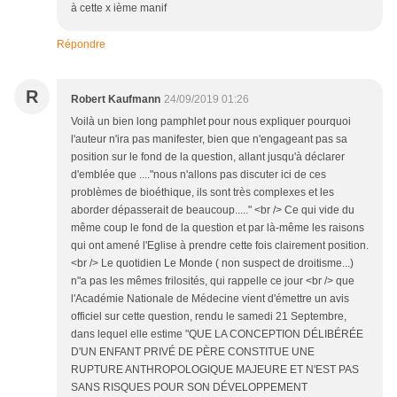
à cette x ième manif
Répondre
R
Robert Kaufmann
24/09/2019 01:26
Voilà un bien long pamphlet pour nous expliquer pourquoi
l'auteur n'ira pas manifester, bien que n'engageant pas sa
position sur le fond de la question, allant jusqu'à déclarer
d'emblée que ...."nous n'allons pas discuter ici de ces
problèmes de bioéthique, ils sont très complexes et les
aborder dépasserait de beaucoup....." <br /> Ce qui vide du
même coup le fond de la question et par là-même les raisons
qui ont amené l'Eglise à prendre cette fois clairement position.
<br /> Le quotidien Le Monde ( non suspect de droitisme...)
n"a pas les mêmes frilosités, qui rappelle ce jour <br /> que
l'Académie Nationale de Médecine vient d'émettre un avis
officiel sur cette question, rendu le samedi 21 Septembre,
dans lequel elle estime "QUE LA CONCEPTION DÉLIBÉRÉE
D'UN ENFANT PRIVÉ DE PÈRE CONSTITUE UNE
RUPTURE ANTHROPOLOGIQUE MAJEURE ET N'EST PAS
SANS RISQUES POUR SON DÉVELOPPEMENT