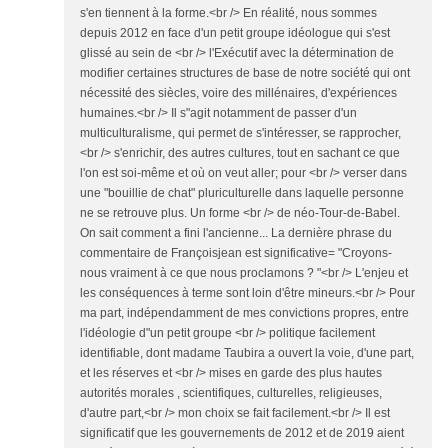
s'en tiennent à la forme.<br /> En réalité, nous sommes
depuis 2012 en face d'un petit groupe idéologue qui s'est
glissé au sein de <br /> l'Exécutif avec la détermination de
modifier certaines structures de base de notre société qui ont
nécessité des siècles, voire des millénaires, d'expériences
humaines.<br /> Il s"agit notamment de passer d'un
multiculturalisme, qui permet de s'intéresser, se rapprocher,
<br /> s'enrichir, des autres cultures, tout en sachant ce que
l'on est soi-même et où on veut aller; pour <br /> verser dans
une "bouillie de chat" pluriculturelle dans laquelle personne
ne se retrouve plus. Un forme <br /> de néo-Tour-de-Babel.
On sait comment a fini l'ancienne... La dernière phrase du
commentaire de Françoisjean est significative= "Croyons-
nous vraiment à ce que nous proclamons ? "<br /> L'enjeu et
les conséquences à terme sont loin d'être mineurs.<br /> Pour
ma part, indépendamment de mes convictions propres, entre
l'idéologie d"un petit groupe <br /> politique facilement
identifiable, dont madame Taubira a ouvert la voie, d'une part,
et les réserves et <br /> mises en garde des plus hautes
autorités morales , scientifiques, culturelles, religieuses,
d'autre part,<br /> mon choix se fait facilement.<br /> Il est
significatif que les gouvernements de 2012 et de 2019 aient