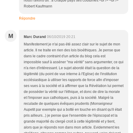
nous l'avons dit : à chaque pays ses coutumes.<br /> <br />
Robert Kaufmann
Répondre
M
Marc Durand
06/10/2019 20:21
Manifestement je n'ai pas été assez clair sur le sujet de mon
article. Il ne traite en rien des lois bioéthiques. Je pense que
dans le cadre contraint d'un article du blog cela est
impossible sauf à asséner "ma vérité" sans argumenter, ce qui
n'a rien d'intéressant. Le sujet abordé était la question de la
légitimité (du point de vue interne à l'Eglise) de l'institution
ecclésiastique à utiliser les rapports de force afin d'imposer
ses vues à la société et à affirmer que la Révélation lui permet
de posséder la vérité sur l'éthique, et donc de dire la morale
et l'imposer aux catholiques, puis à la société. Malgré la
reculade de quelques évêques prudents (Monseigneur
Aupetit par exemple qui a botté en touche en disant qu'il était
pris ailleurs...) je pense que l'ensemble de l'épiscopat et la
grande majorité du clergé croit à cette légitimité et y tient,
alors que je réponds non dans mon article. Evidemment les