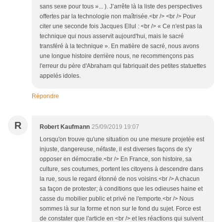
sans sexe pour tous »... ). J’arrête là la liste des perspectives
offertes par la technologie non maîtrisée.<br /> <br /> Pour
citer une seconde fois Jacques Ellul : <br /> « Ce n'est pas la
technique qui nous asservit aujourd'hui, mais le sacré
transféré à la technique ». En matière de sacré, nous avons
une longue histoire derrière nous, ne recommençons pas
l'erreur du père d'Abraham qui fabriquait des petites statuettes
appelés idoles.
Répondre
R
Robert Kaufmann
25/09/2019 19:07
Lorsqu'on trouve qu'une situation ou une mesure projetée est
injuste, dangereuse, néfaste, il est diverses façons de s'y
opposer en démocratie.<br /> En France, son histoire, sa
culture, ses coutumes, portent les citoyens à descendre dans
la rue, sous le regard étonné de nos voisins.<br /> A chacun
sa façon de protester; à conditions que les odieuses haine et
casse du mobilier public et privé ne l'emporte.<br /> Nous
sommes là sur la forme et non sur le fond du sujet. Force est
de constater que l'article en <br /> et les réactions qui suivent