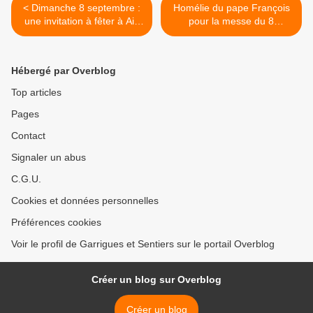
< Dimanche 8 septembre :
Homélie du pape François
une invitation à fêter à Aix
pour la messe du 8
le 80ème anniversaire de la
septembre 2019 à
fondation des Petites
Antananarivo (Madagascar)
Sœurs de Jésus
>
Hébergé par Overblog
Top articles
Pages
Contact
Signaler un abus
C.G.U.
Cookies et données personnelles
Préférences cookies
Voir le profil de Garrigues et Sentiers sur le portail Overblog
Créer un blog sur Overblog
Créer un blog