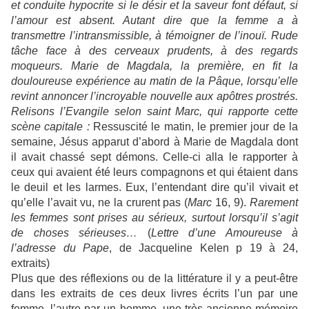
et conduite hypocrite si le désir et la saveur font défaut, si
l’amour est absent. Autant dire que la femme a à
transmettre l’intransmissible, à témoigner de l’inouï. Rude
tâche face à des cerveaux prudents, à des regards
moqueurs. Marie de Magdala, la première, en fit la
douloureuse expérience au matin de la Pâque, lorsqu’elle
revint annoncer l’incroyable nouvelle aux apôtres prostrés.
Relisons l’Evangile selon saint Marc, qui rapporte cette
scène capitale :
Ressuscité le matin, le premier jour de la
semaine, Jésus apparut d’abord à Marie de Magdala dont
il avait chassé sept démons. Celle-ci alla le rapporter à
ceux qui avaient été leurs compagnons et qui étaient dans
le deuil et les larmes. Eux, l’entendant dire qu’il vivait et
qu’elle l’avait vu, ne la crurent pas
(
Marc
16, 9).
Rarement
les femmes sont prises au sérieux, surtout lorsqu’il s’agit
de choses sérieuses…
(
Lettre d’une Amoureuse à
l’adresse du Pape
, de Jacqueline Kelen p 19 à 24,
extraits)
Plus que des réflexions ou de la littérature il y a peut-être
dans les extraits de ces deux livres écrits l’un par une
femme, l’autre par un homme, une très ancienne mémoire