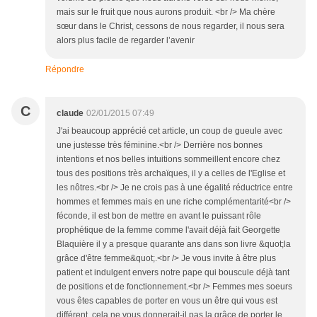
mais sur le fruit que nous aurons produit. <br /> Ma chère
sœur dans le Christ, cessons de nous regarder, il nous sera
alors plus facile de regarder l’avenir
Répondre
C
claude
02/01/2015 07:49
J'ai beaucoup apprécié cet article, un coup de gueule avec
une justesse très féminine.<br /> Derrière nos bonnes
intentions et nos belles intuitions sommeillent encore chez
tous des positions très archaïques, il y a celles de l'Eglise et
les nôtres.<br /> Je ne crois pas à une égalité réductrice entre
hommes et femmes mais en une riche complémentarité<br />
féconde, il est bon de mettre en avant le puissant rôle
prophétique de la femme comme l'avait déjà fait Georgette
Blaquière il y a presque quarante ans dans son livre &quot;la
grâce d'être femme&quot;.<br /> Je vous invite à être plus
patient et indulgent envers notre pape qui bouscule déjà tant
de positions et de fonctionnement.<br /> Femmes mes soeurs
vous êtes capables de porter en vous un être qui vous est
différent, cela ne vous donnerait-il pas la grâce de porter le