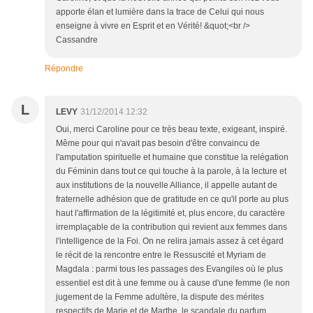
apporte élan et lumière dans la trace de Celui qui nous
enseigne à vivre en Esprit et en Vérité! &quot;<br />
Cassandre
Répondre
L
LEVY
31/12/2014 12:32
Oui, merci Caroline pour ce très beau texte, exigeant, inspiré.
Même pour qui n'avait pas besoin d'être convaincu de
l'amputation spirituelle et humaine que constitue la relégation
du Féminin dans tout ce qui touche à la parole, à la lecture et
aux institutions de la nouvelle Alliance, il appelle autant de
fraternelle adhésion que de gratitude en ce qu'il porte au plus
haut l'affirmation de la légitimité et, plus encore, du caractère
irremplaçable de la contribution qui revient aux femmes dans
l'intelligence de la Foi. On ne relira jamais assez à cet égard
le récit de la rencontre entre le Ressuscité et Myriam de
Magdala : parmi tous les passages des Evangiles où le plus
essentiel est dit à une femme ou à cause d'une femme (le non
jugement de la Femme adultère, la dispute des mérites
respectifs de Marie et de Marthe, le scandale du parfum