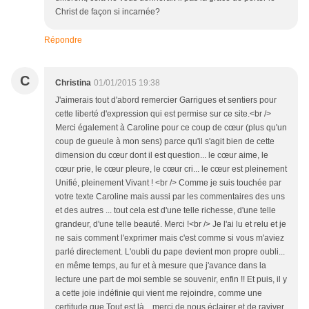
Christ de façon si incarnée?
Répondre
C
Christina
01/01/2015 19:38
J'aimerais tout d'abord remercier Garrigues et sentiers pour
cette liberté d'expression qui est permise sur ce site.<br />
Merci également à Caroline pour ce coup de cœur (plus qu'un
coup de gueule à mon sens) parce qu'il s'agit bien de cette
dimension du cœur dont il est question... le cœur aime, le
cœur prie, le cœur pleure, le cœur cri... le cœur est pleinement
Unifié, pleinement Vivant ! <br /> Comme je suis touchée par
votre texte Caroline mais aussi par les commentaires des uns
et des autres ... tout cela est d'une telle richesse, d'une telle
grandeur, d'une telle beauté. Merci !<br /> Je l'ai lu et relu et je
ne sais comment l'exprimer mais c'est comme si vous m'aviez
parlé directement. L'oubli du pape devient mon propre oubli...
en même temps, au fur et à mesure que j'avance dans la
lecture une part de moi semble se souvenir, enfin !! Et puis, il y
a cette joie indéfinie qui vient me rejoindre, comme une
certitude que Tout est là... merci de nous éclairer et de raviver