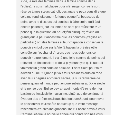
XVIe, le rôle des femmes dans la famille comme dans
l'église), je suis mal placée pour m'insurger contre le sort
réservé à mes sœurs catholiques, mais je peux vous dire que
cela me rend totalement furieuse et que j'ai beaucoup de
peine avec le discours qui consiste à faire croire qu'il faut
encore patienter, car les temps ne sont pas mûrs! <br /> Je
pense que la question du &quot;féminin&quot; révèle au
grand jour la peur ancestrale que les hommes (d'église en
particulier!) ont des femmes et leur crispation à conserver le
pouvoir symbolique sur la Vie (à travers la prêtrise et le
contrôle sur l'eucharistie), alors que nous détenons ce
pouvoir naturellement. Il y a là une telle somme de points qui
relèvent de l'inconscient et de la psychanalyse qu'il faudrait
vraiment un grand coup de balai de l'Esprit-Saint pour faire
advenir du neuf! Quand je vois tous ces messieurs en robe
avec leurs bagues et colliers sacrés, je suis renversée de
penser qu'un tel monde peut encore subsister au XXIe siècle
et je pense que l'Eglise devrait avoir honte d'être le dernier
bastion de l'exclusivité masculine, plutôt que de continuer à
évoquer des prétextes &quot;théologiques&quot; pour noyer
le poisson!<br /> J'espère beaucoup que votre message
rencontrera d'autres indignations.<br /> Encore bravo à vous
Caroline, et que la nouvelle année qui pointe son nez vous