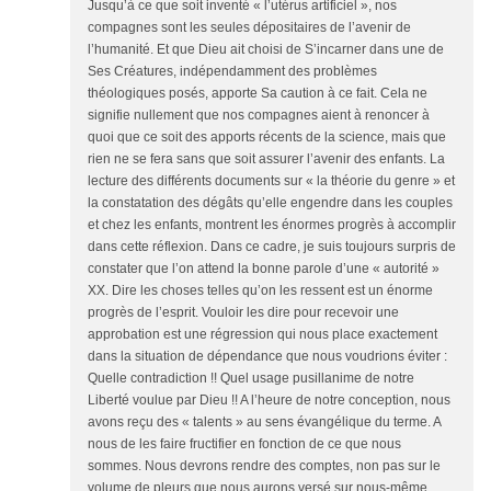
Jusqu’à ce que soit inventé « l’utérus artificiel », nos
compagnes sont les seules dépositaires de l’avenir de
l’humanité. Et que Dieu ait choisi de S’incarner dans une de
Ses Créatures, indépendamment des problèmes
théologiques posés, apporte Sa caution à ce fait. Cela ne
signifie nullement que nos compagnes aient à renoncer à
quoi que ce soit des apports récents de la science, mais que
rien ne se fera sans que soit assurer l’avenir des enfants. La
lecture des différents documents sur « la théorie du genre » et
la constatation des dégâts qu’elle engendre dans les couples
et chez les enfants, montrent les énormes progrès à accomplir
dans cette réflexion. Dans ce cadre, je suis toujours surpris de
constater que l’on attend la bonne parole d’une « autorité »
XX. Dire les choses telles qu’on les ressent est un énorme
progrès de l’esprit. Vouloir les dire pour recevoir une
approbation est une régression qui nous place exactement
dans la situation de dépendance que nous voudrions éviter :
Quelle contradiction !! Quel usage pusillanime de notre
Liberté voulue par Dieu !! A l’heure de notre conception, nous
avons reçu des « talents » au sens évangélique du terme. A
nous de les faire fructifier en fonction de ce que nous
sommes. Nous devrons rendre des comptes, non pas sur le
volume de pleurs que nous aurons versé sur nous-même,