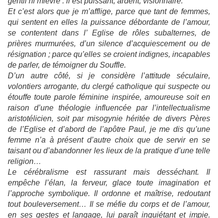
gentil ni mièvre : il est puissant, ardent, visionnaire.
Et c’est alors que je m’afflige, parce que tant de femmes,
qui sentent en elles la puissance débordante de l’amour,
se contentent dans l’ Eglise de rôles subalternes, de
prières murmurées, d’un silence d’acquiescement ou de
résignation ; parce qu’elles se croient indignes, incapables
de parler, de témoigner du Souffle.
D’un autre côté, si je considère l’attitude séculaire,
volontiers arrogante, du clergé catholique qui suspecte ou
étouffe toute parole féminine inspirée, amoureuse soit en
raison d’une théologie influencée par l’intellectualisme
aristotélicien, soit par misogynie héritée de divers Pères
de l’Eglise et d’abord de l’apôtre Paul, je me dis qu’une
femme n’a à présent d’autre choix que de servir en se
taisant ou d’abandonner les lieux de la pratique d’une telle
religion…
Le cérébralisme est rassurant mais desséchant. Il
empêche l’élan, la ferveur, glace toute imagination et
l’approche symbolique. Il ordonne et maîtrise, redoutant
tout bouleversement… Il se méfie du corps et de l’amour,
en ses gestes et langage, lui paraît inquiétant et impie.