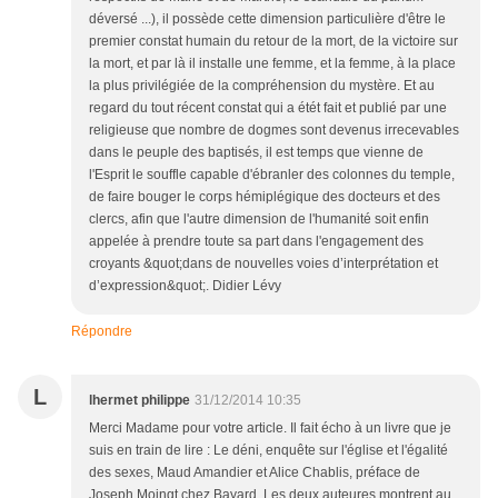
déversé ...), il possède cette dimension particulière d'être le
premier constat humain du retour de la mort, de la victoire sur
la mort, et par là il installe une femme, et la femme, à la place
la plus privilégiée de la compréhension du mystère. Et au
regard du tout récent constat qui a étét fait et publié par une
religieuse que nombre de dogmes sont devenus irrecevables
dans le peuple des baptisés, il est temps que vienne de
l'Esprit le souffle capable d'ébranler des colonnes du temple,
de faire bouger le corps hémiplégique des docteurs et des
clercs, afin que l'autre dimension de l'humanité soit enfin
appelée à prendre toute sa part dans l'engagement des
croyants &quot;dans de nouvelles voies d’interprétation et
d’expression&quot;. Didier Lévy
Répondre
L
lhermet philippe
31/12/2014 10:35
Merci Madame pour votre article. Il fait écho à un livre que je
suis en train de lire : Le déni, enquête sur l'église et l'égalité
des sexes, Maud Amandier et Alice Chablis, préface de
Joseph Moingt chez Bayard. Les deux auteures montrent au