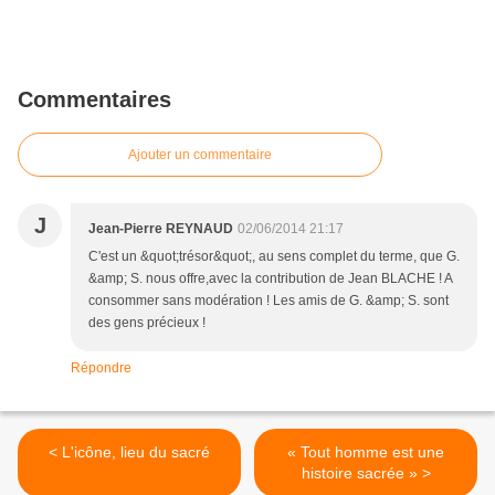
Commentaires
Ajouter un commentaire
J
Jean-Pierre REYNAUD
02/06/2014 21:17
C'est un &quot;trésor&quot;, au sens complet du terme, que G.
&amp; S. nous offre,avec la contribution de Jean BLACHE ! A
consommer sans modération ! Les amis de G. &amp; S. sont
des gens précieux !
Répondre
< L'icône, lieu du sacré
« Tout homme est une
histoire sacrée » >